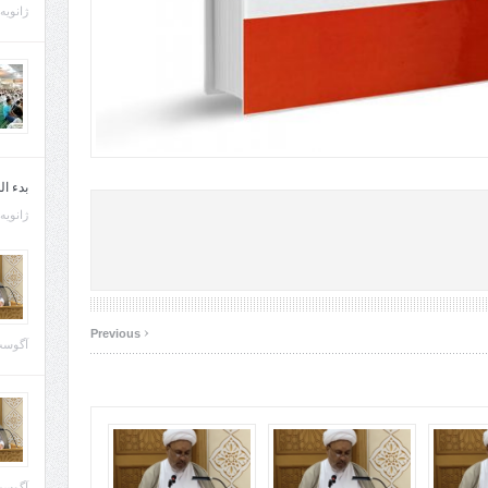
ژانویه 21, 013
بدء ا
ژانویه 22, 013
‹
Previous
آگوست 29, 
آگوست 28, 