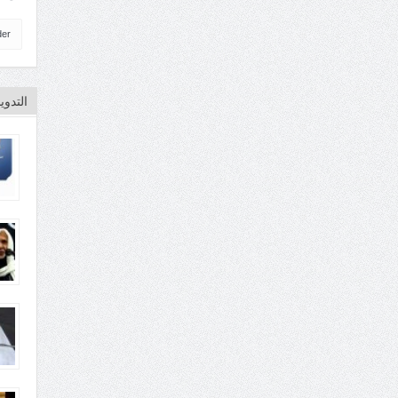
der
التدو