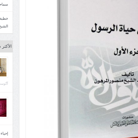
سماحة
الشيخ
الأكثر 
آگوست 29, 
إحياء