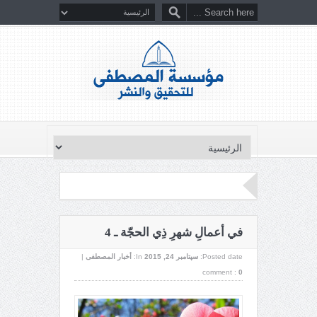
في أعمالِ شهرِ ذِي الحجّة ـ 4
Posted date:
سپتامبر 24, 2015
In:
أخبار المصطفى
|
comment :
0