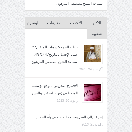
سماحة الشيخ مصطفى المرهون
الأكثر
الأحدث
تعليقات
الوسوم
شعبية
خطبة الجمعة: سمات المتقين: ٦-
عمل الإحسان بتاريخ4/3/1447.
سماحة الشيخ مصطفى المرهون
آگوست 29, 2025
الافتتاح التجريبي لموقع مؤسسة
المصطفى (ص) للتحقيق والنشر
ژانویه 16, 2013
إحياء ليالي القدر بمسجد المصطفى بأم الحمام
ژانویه 21, 2013