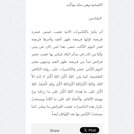
التّضحية وهي سنّة مؤكّدة.
السّادس:
أن يكبرّ بالتّكبيرات الآتية عقيب خمس عشرة
فريضة اوّلها فريضة ظهر العيد وآخرها فريضة
فجر اليوم الثّالث عشر، هذا لمن كان في مِنى
وأمّا من كان في سائر البلاد فيكبر بها عقيب عشر
فرائض تبدأ من فريضة ظهر العيد وتنتهي بفجر
اليوم الثّاني عشر والتّكبيرات على رواية الكافي
الصّحيحة كما يلي: اللهُ اَكْبَرُ اللهُ اَكْبَرُ لا اِلـهَ اِلاَّ
اللهُ، وَاللهُ اَكْبَرُاللهُ اَكْبَرُاللهُ اَكْبَرُ وللهِ الْحَمْدُ، اللهُ
اَكْبَرُ عَلى ما هَدانا، اَللهُ اَكْبَرُ عَلى ما رَزَقَنا مِنْ
بَهيمَةِ الاَنْعامِ، وَالْحَمْدُ للهِ عَلى ما اَبْلانا ويستحبّ
تكرار هذه التكبيرات عقيب الفرائض ما تيسّر، كما
يستحبّ التّكبير بها بعد النّوافل أيضاً.
Share