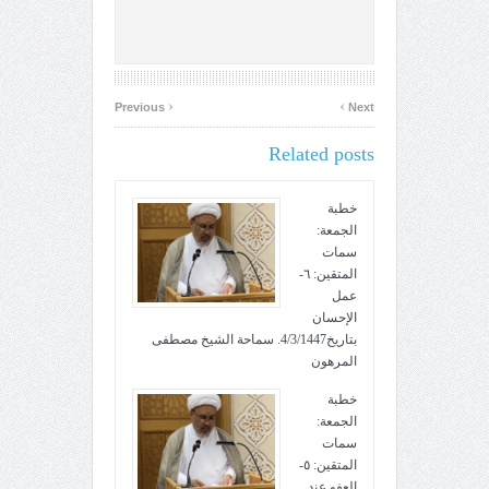
‹
›
Previous
Next
Related posts
خطبة
الجمعة:
سمات
المتقين: ٦-
عمل
الإحسان
بتاريخ4/3/1447. سماحة الشيخ مصطفى
المرهون
خطبة
الجمعة:
سمات
المتقين: ٥-
العفو عند