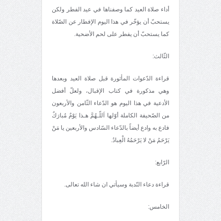
أداء صلاة العيد كما وصفناها في عيد الفطر ولكن
يستحبّ أن يؤخّر في هذا اليوم الإفطار عن الصّلاة
كما يستحبّ أن يفطر على لحم الأضحية.
الثّالث:
قراءة الدّعوات المأثورة قبل صلاة العيد وبعدها
وهي مذكورة في كتاب الإقبال، ولعلّ أفضل
الأدعية في هذا اليوم هو الدّعاء الثّامن والأربعون
من الصّحيفة الكاملة أوّلها اَللّـهُمَّ هـذا يَوْمٌ مُبارَكٌ
فادع به وادع أيضاً بالدّعاء السّادس والأربعين يا مَنْ
يَرْحَمُ مَنْ لا يَرْحَمُهُ الْعِبادُ.
الرّابع:
قراءة دعاء النّدبة وسيأتي ان شاء الله تعالى.
الخامس: