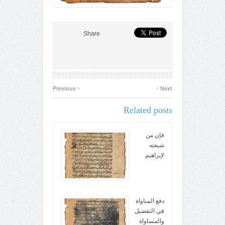
Share
‹
›
Previous
Next
Related posts
فإن من
شيعته
لإبراهيم
دفع المناواة
في التفضيل
والمساواة