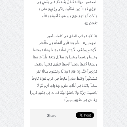
المجتمع…﴿وَاللَّهُ فَضَّلَ بَعْضَكُمْ عَلَى بَعْضٍ فِي
الرِّزْقِ فَمَا الَّذِينَ فُضِّلُوا بِرَادِّي رِزْقِهِمْ عَلَى مَا
مَلَكَتْ أَيْمَانُهُمْ فَهُمْ فِيهِ سَوَاءٌ أَفَبِنِعْمَةِ اللَّهِ
يَجْحَدُونَ﴾
﴿313﴾ عجائب الخلق في كلمات أمير
المؤمنين×…«أَمْ هَذَا الَّذِي أَنْشَأَهُ فِي ظُلُمَاتِ
الْأَرْحَامِ وَشُغُفِ الْأَسْتَارِ نُطْفَةً دِهَاقاً وَعَلَقَةً مِحَاقاً
وَجَنِيناً وَرَاضِعاً وَوَلِيداً وَيَافِعاً ثُمَّ مَنَحَهُ قَلْباً حَافِظاً
وَلِسَاناً لَافِظاً وَبَصَراً لَاحِظاً لِيَفْهَمَ مُعْتَبِراً وَيُقَصِّرَ
مُزْدَجِراً حَتَّى إِذَا قَامَ اعْتِدَالُهُ وَاسْتَوَى مِثَالُهُ نَفَرَ
مُسْتَكْبِراً وَخَبَطَ سَادِراً مَاتِحاً فِي غَرْبِ هَوَاهُ كَادِحاً
سَعْياً لِدُنْيَاهُ فِي لَذَّاتِ طَرَبِهِ وَبَدَوَاتِ أَرَبِهِ ثُمَّ لَا
يَحْتَسِبُ رَزِيَّةً وَلَا يَخْشَعُ تَقِيَّةً فَمَاتَ فِي فِتْنَتِهِ غَرِيراً
وَعَاشَ فِي هَفْوَتِهِ يَسِيراً»
Share