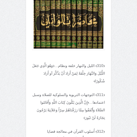
﴿310﴾ الليل والنهار خلفة ونظام…﴿وَهُوَ الَّذِي جَعَلَ
اللَّيْلَ وَالنَّهَارَ خِلْفَةً لِمَنْ أَرَادَ أَنْ يَذَّكَّرَ أو أَرَادَ
شُكُورًا﴾
﴿311﴾ التوجهات التربوية والسلوكية للصلاة وسبل
اعتمادها…﴿إِنَّ الَّذِينَ يَتْلُونَ كِتَابَ اللَّهِ وَأَقَامُوا
الصَّلاَةَ وَأَنْفَقُوا مِمَّا رَزَقْنَاهُمْ سِرّاً وَعَلاَنِيَةً يَرْجُونَ
تِجَارَةً لَنْ تَبُورَ﴾
﴿312﴾ اُسلوب القرآن في معالجة قضايا