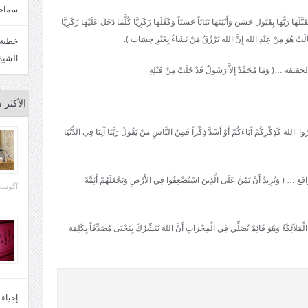
سماحة
 بِقَبُول حَسَن وَأَنْبَتَهَا نَبَاتَاً حَسَنَاً وَكَفَّلَهَا زَكَرِيَّا كُلَّمَا دَخَلَ عَلَيْهَا زَكَرِيَّا
 قَالَتْ هُوَ مِنْ عِنْدِ الله إِنَّ الله يَرْزُقُ مَنْ يَشَاءُ بِغَيْرِ حِسَاب ).
الشيخ
الأكثر 
لهَ كَذِكْرِكُمْ آبَاءَكُمْ أَوْ أَشَدَّ ذِكْراً فَمِنْ النَّاسِ مَنْ يَقُولُ رَبَّنَا آتِنَا فِي الدُّنْيَا
رِيدُ أَنْ نَمُنَّ عَلَى الَّذِينَ اسْتُضْعِفُوا فِي الأَرْضِ وَنَجْعَلَهُمْ أَئِمَّةً
آگوست 29, 
َةُ وَهُوَ قَائِمٌ يُصَلِّي فِي الْمِحْرَابِ أَنَّ اللهَ يُبَشِّرُكَ بِيَحْيَى مُصَدِّقَاً بِكَلِمَة
إحياء