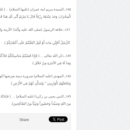
١٨٥ـ السيدة مريم ابنة عمران (عليها السلام) …( فَتَقَبَّلَهَا رَبُّهَا
الْمِحْرَابَ وَجَدَ عِنْدَهَا رِزْقَاً قَالَ يَا مَرْيَمُ أَنَّى لَكِ هَذَا
١٨٦ـ خلافة الرسول (صلى الله عليه وآله)؛ الأزمة والحقيقة …( وَمَا مُحَمَّدٌ إِلاَّ رَسُولٌ قَدْ خَلَتْ مِنْ قَبْلِهِ
الرُّسُلُ أَفَإِيْن مَاتَ أَوْ قُتِلَ انْقَلَبْتُمْ عَلَى أَعْقَابِكُمْ ).
١٨٧ـ ذكر الله تعالى …( فَإِذَا قَضَيْتُمْ مَنَاسِكَكُمْ فَاذْكُرُوا ال
وَمَا لَهُ فِي الآخِرَةِ مِنْ خَلاَق ).
١٨٨ـ المهدي (عليه السلام) ضرورة دينية يفرضها الواقع … ( وَنُ
وَنَجْعَلَهُمُ الْوَارِثِينَ * وَنُمَكِّنَ لَهُمْ فِي الأَرْضِ ).
١٨٩ـ النبي يحيى بن زكريا (عليه السلام) … ( فَنَادَتْهُ الْمَلاَئِك
مِنَ اللهِ وَسَيِّداً وَحَصُوراً وَنَبِيّاً مِنْ الصَّالِحِينَ).
Share