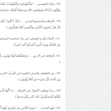
١٧٨ـ ولاية المؤمنين …( وَالْمُؤْمِنُونَ وَالْمُؤْمِنَاتُ بَعْضُهُمْ 
وَيُؤْتُونَ الزَّكَاةَ وَيُطِيعُونَ الله وَرَسُولَهُ أُوْلَئِكَ سَيَرْحَمُ
١٧٩ـ الإسلام والمجتمع المدني … ( قُلْ لاَ أَقُولُ لَكُمْ عِندِي خَزَا
قُلْ هَلْ يَسْتَوِي الأَعْمَى وَالْبَصِيرُ أَفَلاَ تَتَفَكَّرُونَ ).
١٨٠ـ الإبتلاء وأثره الوضعي في بناء شخصية المسلم … ( لَتُبْلَوُ
مِنْ قَبْلِكُمْ وَمِنْ الَّذِينَ أَشْرَكُوا أَذًى كَثِيراً ).
١٨١ـ الخلافة في الأرض …( وَجَعَلْنَاهُمْ أَئِمَّةً يَهْدُونَ بِأَمْرِنَا 
).
١٨٢ـ من الظواهر والسنن الكونية في القرآن الكريم …( أَوَلَمْ يَر
مِنْ الْمَاءِ كُلَّ شَيْء حَيّ أَفَلاَ يُؤْمِنُونَ ).
١٨٣ـ مبدأ توظيف الأموال في الإسلام …( يَا أَيُّهَا الَّذِينَ آمَنُوا 
تَقْتُلُوا أَنفُسَكُمْ إِنَّ الله كَانَ بِكُمْ رَحِيمَاً ).
١٨٤ـ لهو الحديث … ( وَمِنْ النَّاسِ مَنْ يَشْتَرِي لَهْوَ الْحَدِيثِ لِيُضِلَّ عَنْ سَبِيلِ الله بِغَيْرِ عِلْم وَيَتَّخِذَهَا هُزُواً أُولَئِكَ لَهُمْ عَذَابٌ مُهِينٌ ).