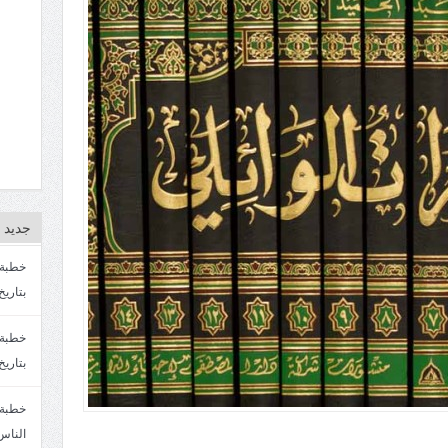
جديد ا
بتاريخ4/3/1447. سماحة الشيخ مصطفى المره
بتاريخ 27 2/1447. سماحة الشيخ مصطفى ا