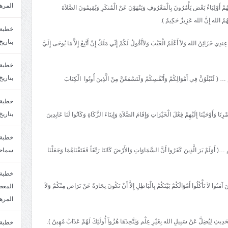
المره
أَوْلِيَاءُ بَعْض يَأْمُرُونَ بِالْمَعْرُوفِ وَيَنْهَوْنَ عَنْ الْمُنكَرِ وَيُقِيمُونَ الصَّلاَةَ
هُمُ الله إِنَّ الله عَزِيزٌ حَكِيمٌ ).
بتاريخ6/2/1447.سماحة الشيخ مصطفى المره
ئِنُ الله وَلاَ أَعْلَمُ الْغَيْبَ وَلاَأَقُولُ لَكُمْ إِنِّي مَلَكٌ إِنْ أَتَّبِعُ إِلاَّ مَا يُوحَى إِلَيَّ
بتاريخ29/1/1446.سماحة الشيخ مصطفى المره
نَّ فِي أَمْوَالِكُمْ وَأَنْفُسِكُمْ وَلَتَسْمَعُنَّ مِنْ الَّذِينَ أُوتُوا الْكِتَابَ
بتاريخ24/12/1446. سماحة الشيخ مصطفى المر
وَأَوْحَيْنَا إِلَيْهِمْ فِعْلَ الْخَيْرَاتِ وَإِقَامَ الصَّلاَةِ وَإِيتَاءَ الزَّكَاةِ وَكَانُوا لَنَا عَابِدِينَ
َ الَّذِينَ كَفَرُوا أَنَّ السَّمَاوَاتِ وَالأَرْضَ كَانَتَا رَتْقَاً فَفَتَقْنَاهُمَا وَجَعَلْنَا
سماحة
خطبة 
لاَ تَأْكُلُوا أَمْوَالَكُمْ بَيْنَكُمْ بِالْبَاطِلِ إِلاَّ أَنْ تَكُونَ تِجَارَةً عَنْ تَرَاض مِنْكُمْ وَلاَ
المره