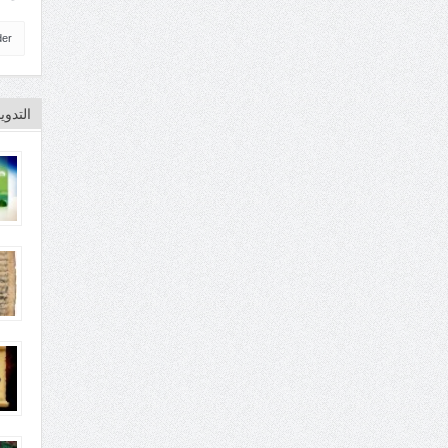
der
التدو