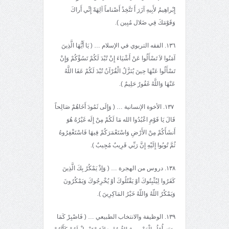
إِبْراهِيمُ لأَبِيهِ آزَرَ أَ تَتَّخِذُ أَصْناماً آلِهَةً إِنِّي أَراكَ
وَقَوْمَكَ فِي ضَلال مُبِين ).
١٣٦. الفقه التربوي في الإسلام … ( يَا أَيُّهَا الَّذِينَ
آمَنُوا لاَ تَسْأَلُوا عَنْ أَشْيَاءَ إِنْ تُبْدَ لَكُمْ تَسُؤْكُمْ وَإِنْ
تَسْأَلُوا عَنْهَا حِينَ يُنَزَّلُ الْقُرْآنُ تُبْدَ لَكُمْ عَفَا اللَّهُ
عَنْهَا وَاللَّهُ غَفُورٌ حَلِيمٌ ).
١٣٧. الأخوة الإنسانية … ( وَإِلَى ثَمُودَ أَخَاهُمْ صَالِحاً
قَالَ يَا قَوْمِ اعْبُدُوا الله مَا لَكُمْ مِنْ إِلَه غَيْرُهُ هُوَ
أَنشَأَكُمْ مِنْ الأَرْضِ وَاسْتَعْمَرَكُمْ فِيهَا فَاسْتَغْفِرُوهُ
ثُمَّ تُوبُوا إِلَيْهِ إِنَّ رَبِّي قَرِيبٌ مُجِيبٌ ).
١٣٨. دروس من الهجرة … ( وَإذْ يَمْكُرُ بِكَ الَّذِينَ
كَفَرُوا لِيُثْبِتُوكَ أوْ يَقْتُلُوكَ أوْ يُخْرِجُوكَ وَيَمْكُرُونَ
وَيَمْكُرُ اللّهُ وَاللّهُ خَيْرُ المَاكِرِينَ ).
١٣٩. الوظيفة والانتخاب الطبيعي … ( فَاصْبِرْ كَمَا