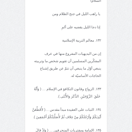
السلام)
يا راهب الليل في جنح الظلام ومن
إذا دجا الليل يقضيه على ألمِ
١٣٢. معالم التربية الإسلامية
إن من البديهيات المفروغ منها في عرف
المفكّرين المسلمين أن تقويم شخص ما وتربيته
ينبغي أوّل ما ينبغي أن تتمّ عن طريق إشباع
الحاجات الأساسيّة له.
١٣٣. الزواج وقانون التكافؤ في الإسلام … ( وَأَنَّهُ
خَلَقَ الزَّوْجَيْنِ الذَّكَرَ وَالأُنْثَى ).
١٣٤. الثبات على العقيدة مبدأ مقدس …( لأُقَطِّعَنَّ
أَيْدِيَكُمْ وَأَرْجُلَكُمْ مِنْ خِلاف ثُمَّ لأُصَلِّبَنَّكُمْ أَجْمَعِينَ ).
١٣٥. الإمامة ومفتريات المنحرفين … ( وَإِذْ قالَ