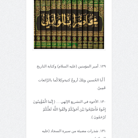
١٢٩. أمير المؤمنين (عليه السلام) وكتابة التاريخ
أَ أَبا الحُسينِ وتِلكَ أروعُ كنيةوكِلاكُما بالرَّائعات
قَمِينُ.
١٣٠. الأخوة في التشريع الإلهي … ( إِنَّمَا الْمُؤْمِنُونَ
إِخْوَةٌ فَأَصْلِحُوا بَيْنَ أَخَوَيْكُمْ وَاتَّقُوا اللَّهَ لَعَلَّكُمْ
تُرْحَمُونَ ).
١٣١. شذرات مضيئة من سيرة السجاد (عليه