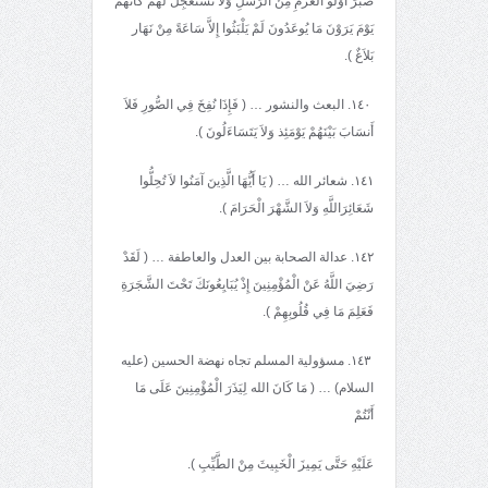
صَبَرَ أُوْلُو الْعَزْمِ مِنْ الرُّسُلِ وَلاَ تَسْتَعْجِلْ لَهُمْ كَأَنَّهُمْ
يَوْمَ يَرَوْنَ مَا يُوعَدُونَ لَمْ يَلْبَثُوا إِلاَّ سَاعَةً مِنْ نَهَار
بَلاَغٌ ).
١٤٠. البعث والنشور … ( فَإِذَا نُفِخَ فِي الصُّورِ فَلاَ
أَنسَابَ بَيْنَهُمْ يَوْمَئِذ وَلاَ يَتَسَاءَلُونَ ).
١٤١. شعائر الله … ( يَا أَيُّهَا الَّذِينَ آمَنُوا لاَ تُحِلُّوا
شَعَائِرَاللَّهِ وَلاَ الشَّهْرَ الْحَرَامَ ).
١٤٢. عدالة الصحابة بين العدل والعاطفة … ( لَقَدْ
رَضِيَ اللَّهُ عَنْ الْمُؤْمِنِينَ إِذْ يُبَايِعُونَكَ تَحْتَ الشَّجَرَةِ
فَعَلِمَ مَا فِي قُلُوبِهِمْ ).
١٤٣. مسؤولية المسلم تجاه نهضة الحسين (عليه
السلام) … ( مَا كَانَ الله لِيَذَرَ الْمُؤْمِنِينَ عَلَى مَا
أَنْتُمْ
عَلَيْهِ حَتَّى يَمِيزَ الْخَبِيثَ مِنْ الطَّيِّبِ ).