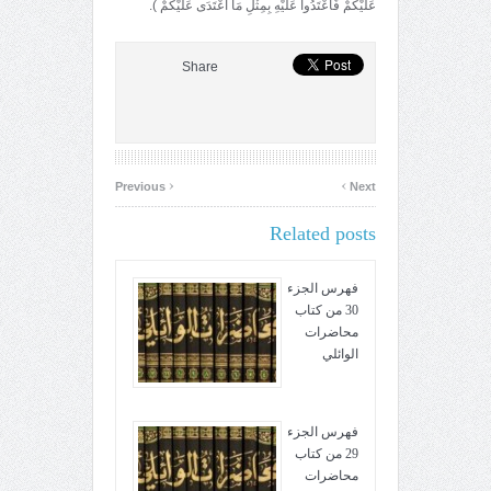
عَلَيْكُمْ فَاعْتَدُوا عَلَيْهِ بِمِثْلِ مَا اعْتَدَى عَلَيْكُمْ ).
Share
‹
›
Previous
Next
Related posts
فهرس الجزء
30 من كتاب
محاضرات
الوائلي
فهرس الجزء
29 من كتاب
محاضرات