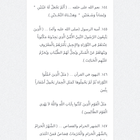
١٤٤. نعم الله على خلقه … ( أَلَمْ نَجْعَلْ لَهُ عَيْنَيْنِ *
وَلِسَاناً وَشَـفَتَيْنِ * وَهَدَيْـنَاهُ النَّجْـدَيْنِ ).
١٤٥. أمية الرسول (صلى الله عليه وآله) … ( الَّذِينَ
يَتَّبِعُونَ الرَّسُولَ النَّبِيَّ الأُمِّيَّ الَّذِي يَجِدُونَهُ مَكْتُوبَاً
عِنْدَهُمْ فِي التَّوْرَاةِ وَالإِنجِيلِ يَأْمُرُهُمْ بِالْمَعْرُوفِ
وَيَنْهَاهُمْ عَنْ الْمُنكَرِ وَيُحِلُّ لَهُمْ الطَّيِّبَاتِ وَيُحَرِّمُ
عَلَيْهِم الْخَبَائِثَ ).
١٤٦. اليهود في القرآن … ( مَثَلُ الَّذِينَ حُمِّلُوا
التَّوْرَاةَ ثُمَّ لَمْ يَحْمِلُوهَا كَمَثَلِ الْحِمَارِ يَحْمِلُ أَسْفَاراً
بِئْسَ
مَثَلُ الْقَوْمِ الَّذِينَ كَذَّبُوا بِآيَاتِ اللَّهِ وَاللَّهُ لاَ يَهْدِي
الْقَوْمَ الظَّالِمِينَ ).
١٤٧. الشهر الحرام والقصاص … ( الشَّهْرُ الْحَرَامُ
بِالشَّهْرِ الْحَرَامِ وَالْحُرُمَاتُ قِصَاصٌ فَمَنْ اعْتَدَى