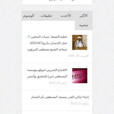
الأكثر
الأحدث
تعليقات
الوسوم
شعبية
خطبة الجمعة: سمات المتقين: ٦-
عمل الإحسان بتاريخ4/3/1447.
سماحة الشيخ مصطفى المرهون
آگوست 29, 2025
الافتتاح التجريبي لموقع مؤسسة
المصطفى (ص) للتحقيق والنشر
ژانویه 16, 2013
إحياء ليالي القدر بمسجد المصطفى بأم الحمام
ژانویه 21, 2013