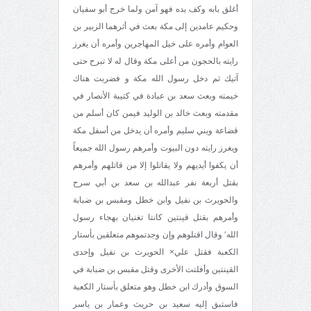
أغلق بابه وكف يده فهو آمن ولما خرج أبو سفيان
وحكيم عامدين إلى مكة بعث في أثرهما الزبير بن
العوام وأمره على خيل المهاجرين وأمره أن يغرز
رايته بالحجون من أعلى مكة وقال له لا تبرح حتى
آتيك ثم دخل رسول الله مكة و فضربت هناك
خيمته وبعث سعد بن عبادة في كتيبة الأنصار في
مقدمته وبعث خالد بن الوليد فيمن كان أسلم من
قضاعة وبني سليم وأمره أن يدخل من أسفل مكة
ويغرز رايته دون البيوت وأمرهم رسول الله جميعاً
أن يكفوا أيديهم ولا يقاتلوا إلا من قاتلهم وأمرهم
بقتل أربعة نفر عبدالله بن سعد بن أبي سرح
والحويرث بن نفيل وابن خطل ومقبس بن ضبابة
وأمرهم بقتل قينتين كانتا تغنيان بهجاء رسول
الله‘ وقال اقتلوهم وإن وجدتموهم متعلقين بأستار
الكعبة فقتل علي× الحويرث بن نفيل وإحدى
القينتين وأفلتت الأخرى وقتل مقبس بن ضبابة في
السوق وأدرك ابن خطل وهو متعلق بأستار الكعبة
فاستبق إليه سعيد بن حريث وعمار بن ياسر