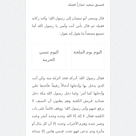
فسبق سعيد عماراً فقبله.
قال وسعى أبو سفيان إلى رسول الله‘ وأخذ ركابه
فقبله ثم قال بأبي أنت وأمي يا رسول الله أما
تسمع مسعداً ما يقول إنه يقول:
اليوم يوم الملحة
اليوم تسبي
الحرمة
فقال رسول الله‘ أدركه فخذ الراية منه وكن أنت
الذي يدخل بها وأدخلها أدخالاً رفيقاً فأخذها علي
وأدخلها كما أمر‘ ولما دخل رسول الله مكة دخل
صناديد قريش الكعبة وهم يظنون أن السيف لا
يرفع عنهم وأتى رسول الله‘ ووقف قائماً على باب
الكعبة فقال لا إله إلا الله وحده وحده أنجز وعده
ونصر عبده وهزم الأحزاب وحده، إلا أن كل مال أو
مأثرة ودم تدعى فهو تحت قدمي هاتين إلا سدانة