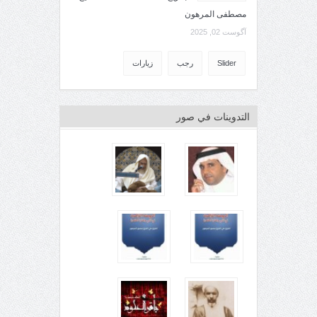
مصطفى المرهون
آگوست 02, 2025
Slider
رجب
زيارات
التدوينات في صور