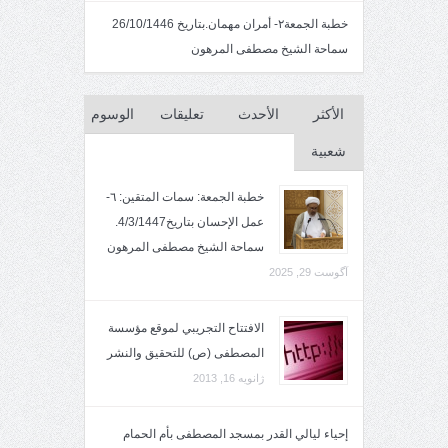
خطبة الجمعة٢- أمران مهمان.بتاريخ 26/10/1446
سماحة الشيخ مصطفى المرهون
الأكثر
الأحدث
تعليقات
الوسوم
شعبية
خطبة الجمعة: سمات المتقين: ٦-
عمل الإحسان بتاريخ4/3/1447.
سماحة الشيخ مصطفى المرهون
آگوست 29, 2025
الافتتاح التجريبي لموقع مؤسسة
المصطفى (ص) للتحقيق والنشر
ژانویه 16, 2013
إحياء ليالي القدر بمسجد المصطفى بأم الحمام