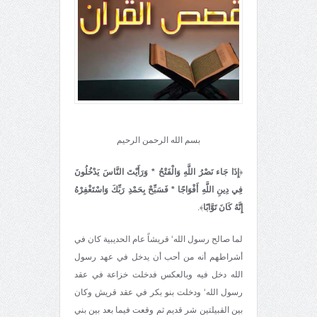
بسم الله الرحمن الرحيم
﴿
إِذَا جَاء نَصْرُ اللَّهِ وَالْفَتْحُ * وَرَأَيْتَ النَّاسَ يَدْخُلُونَ
فِي دِينِ اللَّهِ أَفْوَاجًا * فَسَبِّحْ بِحَمْدِ رَبِّكَ وَاسْتَغْفِرْهُ
إِنَّهُ كَانَ تَوَّابًا
﴾.
لما صالح رسول الله‘ قريشاً عام الحديبية كان في
أشراطهم أنه من أحب أن يدخل في عهد رسول
الله دخل فيه وبالعكس فدخلت خزاعة في عقد
رسول الله‘ ودخلت بنو بكر في عقد قريش وكان
بين القبيلتين شر قديم ثم وقعت فيما بعد بين بني