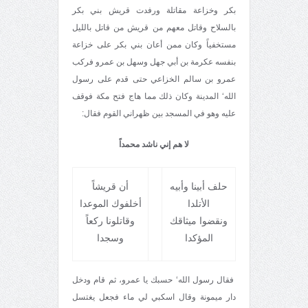
بكر وخزاعة مقاتلة ورفدت قريش بني بكر
بالسلاح وقاتل معهم من قريش من قاتل بالليل
مستخفياً وكان ممن أعان بني بكر على خزاعة
بنفسه عكرمة بن أبي جهل وسهل بن عمرو فركب
عمرو بن سالم الخزاعي حتى قدم على رسول
الله‘ المدينة وكان ذلك مما هاج فتح مكة فوقف
عليه وهو في المسجد بين ظهراني القوم فقال:
لا هم إني ناشد محمداً
حلف أبينا وأبيه
أن قريشاً
الأتلدا
أخلفوك الموعدا
ونقضوا ميثاقك
وقاتلونا ركعاً
المؤكدا
وسجدا
فقال رسول الله‘ حسبك يا عمرو، ثم قام ودخل
دار ميمونة وقال اسكبي لي ماء فجعل يغتسل