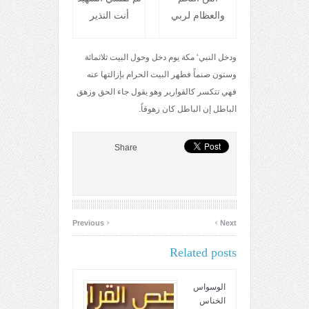
والعظام لربي
أنت النذير
ودخل النبي‘ مكة يوم دخل وحول البيت ثلاثمائة
وستون صنماً فطهر البيت الحرام بإزالتها عنه
فهي تتكسر كالقوارير وهو يقول جاء الحق وزهق
الباطل إن الباطل كان زهوقاً.
Share
‹
›
Previous
Next
Related posts
الوسواس
الخناس