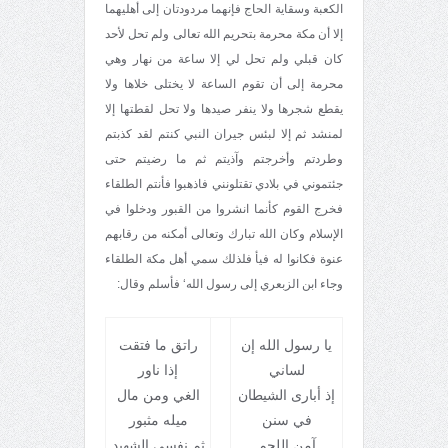
الكعبة وسقاية الحاج فإنهما مردودتان إلى أهليهما
إلا أن مكة محرمة بتحريم الله تعالى ولم تحل لأحد
كان قبلي ولم تحل لي إلا ساعة من نهار وهي
محرمة إلى أن تقوم الساعة لا يختلى خلاها ولا
يقطع شجرها ولا ينفر صيدها ولا تحل لقطتها إلا
لمنشد ثم إلا لبئس جيران النبي كنتم لقد كذبتم
وطردتم وأخرجتم وآذيتم ثم ما رضيتم حتى
جئتموني في بلادي تقتلونني فاذهبوا فأنتم الطلقاء
فخرج القوم كأنما انشروا من القبور ودخلوا في
الإسلام وكان الله تبارك وتعالى أمكنه من رقابهم
عنوة فكانوا له فيأ فلذلك سمي أهل مكة الطلقاء
وجاء ابن الزبعري إلى رسول الله‘ فأسلم وقال:
يا رسول الله إن
راتق ما فتقت
لساني
إذا ناور
إذ أبارى الشيطان
الغي ومن مال
في سنن
ميله مثبور
آمن اللحم
ثم نفسي الشهيد