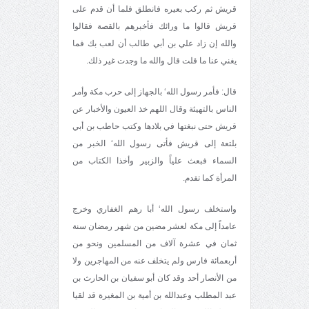
قريش ثم ركب بعيره فانطلق فلما أن قدم على
قريش قالوا ما ورائك فأخبرهم بالقصة فقالوا
والله إن زاد علي بن أبي طالب أن لعب بك فما
يغني عنا ما قلت قال والله ما وجدت غير ذلك.
قال: فأمر رسول الله‘ بالجهاز إلى حرب مكة وأمر
الناس بالتهيئة وقال اللهم خذ العيون والأخبار عن
قريش حتى نبغتها في بلادها وكتب حاطب بن أبي
بلتعة إلى قريش فأتى رسول الله‘ الخبر من
السماء فبعث علياً والزبير وأخذا الكتاب من
المرأة كما تقدم.
واستخلف رسول الله‘ أبا رهم الغفاري وخرج
عامداً إلى مكة لعشر مضين من شهر رمضان سنة
ثمان في عشرة آلاف من المسلمين ونحو من
أربعمائة فارس ولم يتخلف عنه من المهاجرين ولا
من الأنصار أحد وقد كان أبو سفيان بن الحارث بن
عبد المطلب وعبدالله بن أمية بن المغيرة قد لقيا