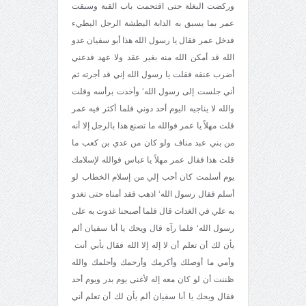
وركضت البغلة حتى اقتحمت باب القبة وسبقت
عمر بما يسبق به الدابة البطشة الرجل البطيء
فدخل عمر فقال يا رسول الله هذا أبو سفيان عدو
الله قد أمكن الله منه بغير عقد ولا عهد فدعني
أضرب عنقه فقلت يا رسول الله إني قد أجرته ثم
أني جلست إلى رسول الله‘ وأخذت برأسه وقلت
والله لا يناجيه اليوم أحد دوني فلما أكثر فيه عمر
قلت مهلاً يا عمر فوالله ما تصنع هذا بالرجل إلا أنه
من بني عبد مناف ولو كان من عدي بن كعب ما
قلت هذا فقال عمر مهلاً يا عباس فوالله لإسلامك
يوم أسلمت كان أحب إلي من إسلام الخطاب لو
أسلم فقال رسول الله‘ اذهب فقد أمناه حتى تغدو
به علي في الغدات قال فلما أصبحنا غدوت به على
رسول الله‘ فلما رآه قال ويحك يا أبا سفيان ألم
يأن لك أن تعلم أن لا إله إلا الله فقال بأبي أنت
وأمي ما أوصلك وأكرمك وأرحمك وأحلمك والله
ظننت أن لو كان معه إله لأغنى يوم بدر ويوم أحد
فقال ويحك يا أبا سفيان ألم يأن لك أن تعلم أني