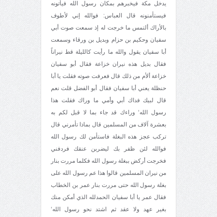
يدخل مكة فيخبرهم بمكان رسول الله فيأتونه
فيستأمنونه قال العباس: فوالله إني لأطوف
بالأراك ألتمس ما خرجت له إذ سمعت صوت أبي
سفيان وحكيم بن حزام وبديل بن ورقاء وسمعت
أبا سفيان يقول والله ما رأيت كالليلة قط نيراناً
فقال بديل هذه نيران خزاعة فقال أبو سفيان
خزاعة ألأم من ذلك قال فعرفت صوته فقلت يا أبا
حنظلة يعني أبا سفيان فقال أبو الفضل قلت نعم
قال لبيك فداك أبي وأمي ما وراك فقلت هذا
رسول الله‘ وراءك قد جاء بما لا قبل لكم به
بعشرة آلاف من المسلمين قال بماذا تأمرني قال
تركب عجز هذه البغلة فاستأمن لك رسول الله
فوالله لئن ظفر بك ليضربن عنقك فردفني
فخرجت أركض ببغلة رسول الله فكلما مررت بنار
من نيران المسلمين قالوا هذا عم رسول الله على
بغلة رسول الله حتى مررت بنار عمر بن الخطاب
فقال عمر يا أبا سفيان الحمدلله الذي أمكن منك
بغير عهد ولا عقد ثم اشتد نحو رسول الله‘