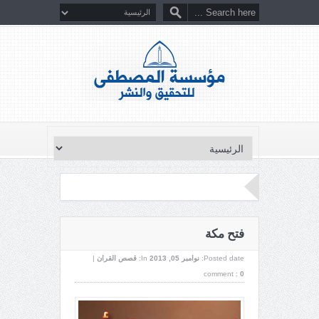
فتح مكة
Posted date:
نوامبر 05, 2013
In:
قصص القران
|
comment :
0