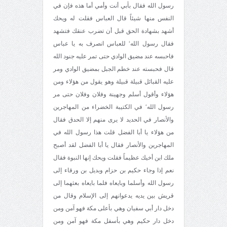
رسول الله فقال بأبي أنت وأمي أما هذه فإن في
النفس منها شيئاً قال العباس فقلت له ويحك
أشهد بشهادة الحق قبل أن تضرب عنقك فتشهد
فقال رسول الله‘ للعباس انصرف به يا عباس
فاحبسه عند مضيق الوادي حتى تمر عليه جنود الله
قال فحبسته عند خطم الجبل بمضيق الوادي ومر
عليه القبائل قبيلة قبيلة وهو يقول من هؤلاء ومن
هؤلاء وأقول أسلم وجهينة وفلان وفلان حتى مر
رسول الله‘ في الكتيبة الخضراء من المهاجرين
والأنصار في الحديد لا يرى منهم إلا الحدق فقال
من هؤلاء يا أبا الفضل قلت هذا رسول الله في
المهاجرين والأنصار فقال يا أبا الفضل لقد أصبح
ملك ابن أخيك عظيماً فقلت ويحك إنها النبوة فقال
نعم إذا وجاء حكيم بن حزام وبديل بن ورقاء إلى
رسول الله وأسلما وبايعاه فلما بايعاه بعثهما إلى
قريش بين يديه يدعوانهم إلى الإسلام وقال من
دخل دار أبي سفيان وهي بأعلى مكة فهو آمن ومن
دخل دار حكيم وهي بأسفل مكة فهو آمن ومن