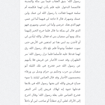
رسول الله‘ بنيق العقاب فيما بين مكة والمدينة
فالتمسا الدخول عليه فلم يأذن لهما فكلمته أم
سلمة فيهما فقالت يا رسول الله ابن عمك وابن
عمتك وصهرك قال لا حاجة لي فيهما أما ابن عمي
فهو الذي هتك عرضي وأما ابن عمتي وصهري فهو
الذي قال لي بمكة ما قال فلما خرج الخبر إليهما
بذلك ومع أبي سفيان بني له فقال: والله ليأذنن لي
أو لآخذن بيد ابني هذا ثم لنذهبن في الأرض حتى
نموت عطشاً وجوعاً فلم بلغ ذلك رسول الله رق
لهما فدخلا عليه فأسلما فلما نزل رسول الله‘ مر
الظهران وقد عمت الأخبار عن قريش فلا يأتيهم
عن رسول الله خبر فخرج في تلك الليلة أبو
سفيان بن حرب وحكيم بن حزام وبديل بن ورقاء
يتجسسون الأخبار وقد قال العباس ليلتئذ يا سوء
صباح قريش والله لئن بغتها رسول الله في بلادها
فدخلها عنوة إنه لهلاك قريش إلى آخر الدهر
فخرج العباس على بغلة رسول الله‘ وقال اخرج
إلى الأراك لعلي أرى حطاباً أو صاحب لبن أو داخلاً