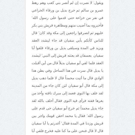
ويقول: لا نصرت إن لم أنصر بني كعب وهم رهط
عمرو بن سالم ثم خرج بديل بن ورقاء الخزاعي
في نفر من خزاعة حتى قدموا على رسول الله‘
فأخبروه بما أصيب منهم ومظاهرة قريش بني بكر
عليهم ثم انصرفوا راجعين إلى مكة وقد كان‘ قال
للناس كأنكم بأبي سفيان قد جاء ليشدد العقد
ويزيد في المدة وسيلقى بديل بن ورقاء فلقوا أبا
سفيان بعسفان قد بعثته قريش إلى النبي‘ ليشدد
العقد فلما لقي أبو سفيان بديلاً قال من أين أقبلت
يا بديل قال سرت في هذا الساحل وفي بطن هذا
الوادي قال ما أتيت محمداً قال لا فلما ذهب بديل
إلى مكة قال أبو سفيان لئن كان جاء من المدينة
لقد علف بها النوى فعمد إلى مبرك ناقته وأخذ من
بعرها ففته فرأى فيه النوى فقال أحلف بالله لقد
جاء بديل محمداً ثم خرج أبو سفيان حى قدم على
رسول الله‘ فقال يا محمد احقن قومك واجر بين
قريش وزدنا في المدة فقال‘ أغدرتم يا أبا سفيان
قال لا قال فنحن على ما كنا عليه فخرج فلقي أبا