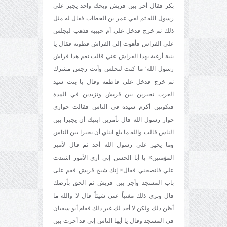
بكر فقال أجر بين قريش ويحك واحد يجير على
رسول الله ثم لقي عمر بن الخطاب فقال له مثل
ذلك ثم خرج فدخل على أم حبيبة فذهب ليجلس
على الفراش فأهوت إلى الفراش فطوته فقال يا
بنية أرغبة بهذا الفراش عني قالت نعم هذا فراش
رسول الله‘ ما كنت لتجلس وأنت رجس مشرك
ثم خرج فدخل على فاطمة وقال يا بنت سيد
العرب تجيرين بين قريش وتزيدين في المدة
فتكونين أكرم سيدة في الناس فقالت جواري
جوار رسول الله قال تأمرين ابنيك أن يجيرا بين
الناس قالت والله ما بلغ ابناي أن يجيرا بين الناس
وما يخير على رسول الله أحد ثم قال لأمير
المؤمنين× يا أبا الحسن إني أرى الأمور اشتدت
علي فانصحني فقال× إنك شيخ قريش فقم على
باب المسجد وأجر بين قريش ثم الحق بأرضك
قال وترى ذلك مغنياً عني شيئاً قال لا والله ما
أظن ذلك ولكن لا أجد لك غير ذلك فقام أبو سفيان
في المسجد وقال يا أيها الناس إني قد أجرت بين