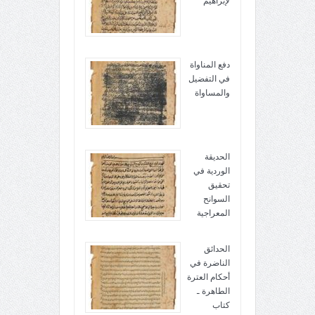
لإبراهيم
دفع المناواة
في التفضيل
والمساواة
الحديقة
الوردية في
تحقيق
السوانح
المعراجية
الحدائق
الناضرة في
أحكام العترة
الطاهرة ـ
كتاب