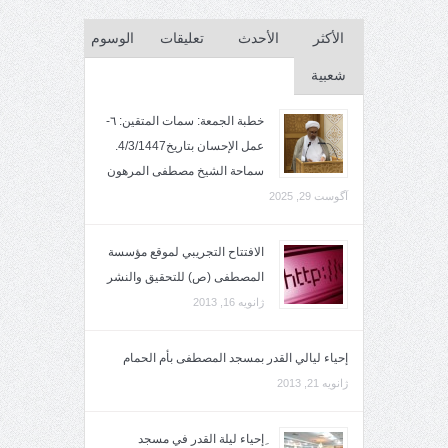
الأكثر
الأحدث
تعليقات
الوسوم
شعبية
خطبة الجمعة: سمات المتقين: ٦-
عمل الإحسان بتاريخ4/3/1447.
سماحة الشيخ مصطفى المرهون
آگوست 29, 2025
الافتتاح التجريبي لموقع مؤسسة
المصطفى (ص) للتحقيق والنشر
ژانویه 16, 2013
إحياء ليالي القدر بمسجد المصطفى بأم الحمام
ژانویه 21, 2013
ِإحياء ليلة القدر في مسجد