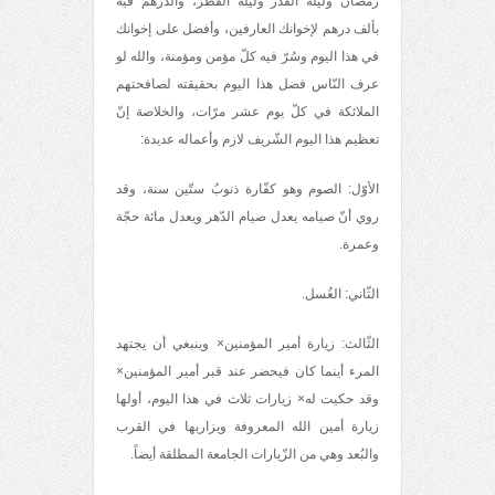
رمضان وليلة القدر وليلة الفطر، والدرهم فيه
بألف درهم لإخوانك العارفين، وأفضل على إخوانك
في هذا اليوم وسُرّ فيه كلّ مؤمن ومؤمنة، والله لو
عرف النّاس فضل هذا اليوم بحقيقته لصافحتهم
الملائكة في كلّ يوم عشر مرّات، والخلاصة إنّ
تعظيم هذا اليوم الشّريف لازم وأعماله عديدة:
الأوّل: الصوم وهو كفّارة ذنوبُ ستّين سنة، وقد
روي أنّ صيامه يعدل صيام الدّهر ويعدل مائة حجّة
وعمرة.
الثّاني: الغُسل.
الثّالث: زيارة أمير المؤمنين× وينبغي أن يجتهد
المرء أينما كان فيحضر عند قبر أمير المؤمنين×
وقد حكيت له× زيارات ثلاث في هذا اليوم، أولها
زيارة أمين الله المعروفة ويزاربها في القرب
والبُعد وهي من الزّيارات الجامعة المطلقة أيضاً.