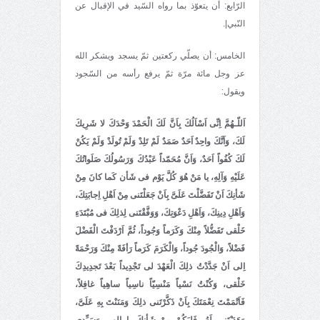
الرّابع: أن يتعوّذ بما رواه السّيد في الإقبال عن
النّبي|.
الخامس: أن يصلّي ركعتين ثمّ يسجد ويشكر الله
عز وجل مائة مرّة ثمّ يرفع رأسه من السّجود
ويقول:
اَللّـهُمَّ اِنِّى اَسْاَلُكَ بِاَنَّ لَكَ الْحَمْدَ وَحْدَكَ لا شَرِيكَ
لَكَ، وَاَنَّكَ واحِدٌ اَحَدٌ صَمَدٌ لَمْ تَلِدْ وَلَمْ تُولَدْ وَلَمْ يَكُنْ
لَكَ كُفُواً اَحَدٌ، وَاَنَّ مُحَمّداً عَبْدُكَ وَرَسُولُكَ صَلَواتُكَ
عَلَيْهِ وَآلِهِ، يا مَنْ هُوَ كُلَّ يَوْم فى شَأن كَما كانَ مِنْ
شَأنِكَ اَنْ تَفَضَّلْتَ عَلَىَّ بِاَنْ جَعَلْتَنى مِنْ اَهْلِ اِجابَتِكَ،
وَاَهْلِ دِينِكَ، وَاَهْلِ دَعْوَتِكَ، وَوَفَّقْتَنى لِذلِكَ فى مُبْتَدَءِ
خَلْقى تَفَضُّلاً مِنْكَ وَكَرَماً وَجُوداً، ثُمَّ اَرْدَفْتَ الْفَضْلَ
فَضْلاً، وَالْجُودَ جُوداً، وَالْكَرَمَ كَرَماً رَأفَةً مِنْكَ وَرَحْمَةً
اِلى اَنْ جَدَّدْتُ ذلِكَ الْعَهْدَ لى تَجْدِيداً بَعْدَ تَجدِيدِكَ
خَلْقى، وَكُنْتُ نَسْياً مَنْسِيّاً ناسِياً ساهِياً غافِلاً،
فَاَتْمَمْتَ نِعْمَتَكَ بِاَنْ ذَكَّرْتَنى ذلِكَ وَمَنَنْتَ بِهِ عَلَىَّ،
وَهَدَيْتَنى لَهُ، فَليَكُنْ مِنْ شَأنِكَ يا اِلهى وَسَيِّدى