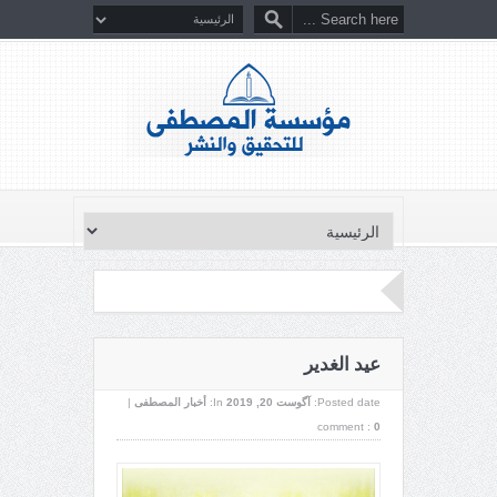
عيد الغدير
Posted date:
آگوست 20, 2019
In:
أخبار المصطفى
|
comment :
0