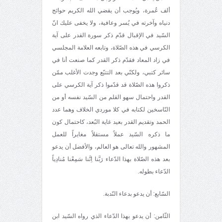
ألف عُمرة، ويُوجب أن يقضي الله الكريم حوائج
دنياه وآخرته في يُسر وعافية، ولا يخفى عليك انّ
السّيد في الإقبال قدّم ذكر سورة القدر على آية
الكرسي في هذه الصّلاة، وتابعه العلامة المجلسي
في زاد المعاد فقدّم ذكر القدر كما صنعت أنا في
سائر كتبي، ولكنّي بعد التتبّع وجدت الأغلب ممّن
ذكروا هذه الصّلاة قد قدّموا ذكر آية الكرسي على
القدر واحتمال سهو القلم من السّيد نفسه أو من
النّاسخين لكتابه في كلا موردي الخلاف وهما عدد
الحمد وتقديم القدر بعيد غاية البُعد، كاحتمال كون
ما ذكره السّيد عملاً مستقلاً مغايراً للعمل
المشهور والله تعالى هو العالم، والأفضل أن يدعو
بعد هذه الصّلاة بهذا الدّعاء رَبَّنا اِنَّنا سَمِعْنا مُنادِياً
الدّعاء بطوله.
السّابع: أن يدعو بدعاء النّدبة.
الثّامن: أن يدعو بهذا الدّعاء الذي رواه السّيد ابن