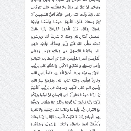
وَمَولاىَ اَنْ تُتِمَّ لى ذلِكَ وَلا تَسْلُبْنيهِ حَتّى تَتَوَفّانى
عَلى ذلِكَ وَاَنتَ عَنّى راض، فَاِنَّكَ اَحَقُّ المُنعِمِينَ اَنْ
تُتِمَّ نِعمَتَكَ عَلَىَّ، اَللّـهُمَّ سَمِعْنا وَاَطَعْنا وَاَجَبْنا
داعِيَكَ بِمَنِّكَ، فَلَكَ الْحَمْدُ غُفْرانَكَ رَبَّنا وَاِلَيكَ
المَصيرُ، آمَنّا بِاللهِ وَحدَهُ لا شَريكَ لَهُ، وَبِرَسُولِهِ
مُحَمَّد صَلَّى اللهُ عَلَيْهِ وَآلِهِ، وَصَدَّقْنا وَاَجبْنا داعِىَ
اللهِ، وَاتَّبَعْنا الرَّسوُلَ فى مُوالاةِ مَوْلانا وَمَوْلَى
الْمُؤْمِنينَ أمير المُؤْمِنينَ عَلِيِّ بْنِ اَبيطالِب عَبْدِاللهِ
وَاَخى رَسوُلِهِ وَالصِّدّيقِ الأكْبَرِ، وَالحُجَّةِ عَلى بَرِيَّتِهِ،
المُؤَيِّدِ بِهِ نَبِيَّهُ وَدينَهُ الْحَقَّ الْمُبينَ، عَلَماً لِدينِ اللهِ،
وَخازِناً لِعِلْمِهِ، وَعَيْبَةَ غَيْبِ اللهِ، وَمَوْضِعَ سِرِّ اللهِ،
وَاَمينَ اللهِ عَلى خَلْقِهِ، وَشاهِدَهُ فى بَرِيَّتِهِ، اَللّـهُمَّ
رَبَّنا اِنَّنا سَمِعْنا مُنادِياً يُنادى لِلايمانِ اَنْ آمِنُوا بِرَبِّكُمْ
فَآمَنّا رَبَّنا فَاغْفِرْ لَنا ذُنُوبَنا وَكَفِّرْ عَنّا سَيِّئاتِنا وَتَوَفَّنا
مَعَ الابْرارِ، رَبَّنا وَآتِنا ما وَعَدْتَنا عَلى رُسُلِكَ وَلا تُخْزِنا
يَوْمَ الْقِيامَةِ اِنَّكَ لا تُخْلِفُ الْميعادَ فَاِنّا يا رَبَّنا بِمَنِّكَ
وَلُطْفِكَ اَجَبنا داعيكَ، وَاتَّبَعْنَا الرَّسُولَ، وَصَدَّقْناهُ