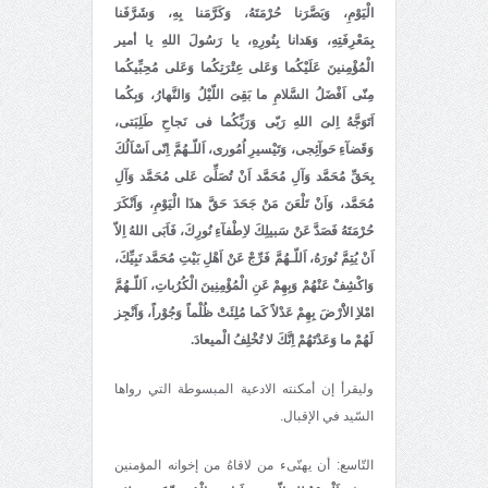
الْيَوْمِ، وَبَصَّرَنا حُرْمَتَهُ، وَكَرَّمَنا بِهِ، وَشَرَّفَنا
بِمَعْرِفَتِهِ، وَهَدانا بِنُورِهِ، يا رَسُولَ اللهِ يا أمير
الْمُؤْمِنينَ عَلَيْكُما وَعَلى عِتْرَتِكُما وَعَلى مُحِبِّيكُما
مِنّى اَفْضَلُ السَّلامِ ما بَقِىَ اللّيْلُ وَالنَّهارُ، وَبِكُما
اَتَوَجَّهُ اِلىَ اللهِ رَبّى وَرَبِّكُما فى نَجاحِ طَلِبَتى،
وَقَضآءِ حَوآئِجى، وَتَيْسيرِ اُمُورى، اَللّـهُمَّ اِنّى اَسْاَلُكَ
بِحَقِّ مُحَمَّد وَآلِ مُحَمَّد اَنْ تُصَلِّىَ عَلى مُحَمَّد وَآلِ
مُحَمَّد، وَاَنْ تَلْعَنَ مَنْ جَحَدَ حَقَّ هذَا الْيَوْمِ، وَاَنْكَرَ
حُرْمَتَهُ فَصَدَّ عَنْ سَبيلِكَ لاِطْفآءِ نُورِكَ، فَاَبَى اللهُ اِلاّ
اَنْ يُتِمَّ نُورَهُ، اَللّـهُمَّ فَرِّجْ عَنْ اَهْلِ بَيْتِ مُحَمَّد نَبِيِّكَ،
وَاكْشِفْ عَنْهُمْ وَبِهِمْ عَنِ الْمُؤْمِنِينَ الْكُرُباتِ، اَللّـهُمَّ
امْلاِِ الاَْرْضَ بِهِمْ عَدْلاً كَما مُلِئَتْ ظُلْماً وَجُوْراً، وَاَنْجِز
لَهُمْ ما وَعَدْتَهُمْ اِنَّكَ لا تُخْلِفُ الْميعادَ.
وليقرأ إن أمكنته الادعية المبسوطة التي رواها
السّيد في الإقبال.
التّاسع: أن يهنّىء من لاقاهُ من إخوانه المؤمنين