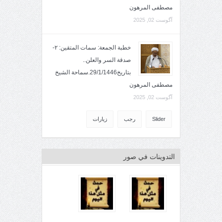
مصطفى المرهون
آگوست 02, 2025
خطبة الجمعة: سمات المتقين: ٢-
صدقة السر والعلن..
بتاريخ29/1/1446.سماحة الشيخ
مصطفى المرهون
آگوست 02, 2025
Slider
رجب
زيارات
التدوينات في صور