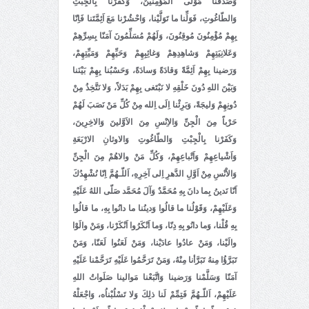
وَصَدَّقْنا مَوْلَى الْمُؤْمِنينَ، وَكَفَرْنا بِالجِبْتِ
وَالطّاغُوتِ، فَوَلِّنا ما تَوَلَّيْنا، وَاحْشُرْنا مَعَ اَئِمَّتَنا فَاِنّا
بِهِمْ مُؤْمِنُونَ مُوقِنُونَ، وَلَهُمْ مُسَلِّمُونَ آمَنّا بِسِرِّهِمْ
وَعَلانِيَتِهِمْ وَشاهِدِهِمْ وَغائِبِهِمْ وَحَيِّهِمْ وَمَيِّتِهِمْ،
وَرَضينا بِهِمْ اَئِمَّةً وَقادَةً وَسادَةً، وَحَسْبُنا بِهِمْ بَيْنَنا
وَبَيْنَ اللهِ دُونَ خَلْقِهِ لا نَبْتَغى بِهِمْ بَدَلاً، وَلا نَتَّخِذُ مِنْ
دُونِهِمْ وَليجَةً، وَبَرِئْنا اِلَى اِلله مِنْ كُلِّ مَنْ نَصَبَ لَهُمْ
حَرْباً مِنَ الْجِنِّ وَالاِنْسِ مِنَ الاَوَّلينَ وَالاخِرِينَ،
وَكَفَرْنا بِالْجِبْتِ وَالطّاغُوتِ وَالاوثانِ الارْبَعَةِ
وَاَشْياعِهِمْ وَاَتْباعِهِمْ، وَكُلِّ مَنْ والاهُمْ مِنَ الْجِنِّ
وَالاْنْسِ مِنْ اَوَّلِ الدَّهرِ اِلى آخِرِهِ، اَللّـهُمَّ اِنّا نُشْهِدُكَ
اَنّا نَدينُ بِما دانَ بِهِ مُحَمَّدٌ وَآلَ مُحَمَّد صَلّى اللهُ عَلَيْهِ
وَعَلَيْهِمْ، وَقَوْلُنا ما قالُوا وَدينُنا ما دانُوا بِهِ، ما قالُوا
بِهِ قُلْنا، وَما دانُو بِهِ دِنّا، وَما اَنْكَرُوا اَنْكَرْنا، وَمَنْ والَوْا
والَيْنا، وَمَنْ عادُوا عادَيْنا، وَمَنْ لَعَنُوا لَعَنّا، وَمَنْ
تَبَرَّؤُا مِنهُ تَبَرَّأنا مِنْهُ، وَمَنْ تَرَحَّمُوا عَلَيْهِ تَرَحَّمْنا عَلَيْهِ
آمَنّا وَسَلَّمْنا وَرَضينا وَاتَّبَعْنا مَوالينا صَلَواتُ اللهِ
عَلَيْهِمْ، اَللّـهُمَّ فَتِمِّمْ لَنا ذلِكَ وَلا تَسْلُبْناُه، وَاجْعَلْهُ