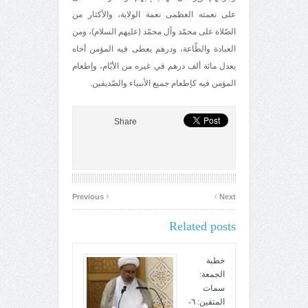
على نعمته العظمى نعمة الولاية، والأكثار من
الصّلاة على محمّد وآل محمّد (عليهم السلام)، ومن
العبادة والطّاعة، ودرهم يعطى فيه المؤمن أخاه
يعدل مائة ألف درهم في غيره من الأيّام، وإطعام
المؤمن فيه كإطعام جميع الأنبياء والصّديقين.
Share
‹
›
Previous
Next
Related posts
خطبة
الجمعة:
سمات
المتقين: ٦-