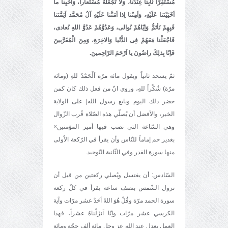
مُسْتَقِرّاً ثابِتاً عِنْدَنا، وَلا تَجْعَلْهُ مُسْتَعاراً، وَاَحْيِنا ما
اَحْيَيْتَنا عَلَيْهِ، وَاَمِتْنا اِذا اَمَتَّنا عَلَيْهِ آلُ مُحَمَّد اَئِمَّتَنا
فَبِهِمْ نَأتَمُّ وَاِيّاهُمْ نُوالى، وَعَدُوَّهُمْ عَدُوَّ اللهِ نُعادى،
فَاجْعَلْنا مَعَهُمْ فِى الدُّنْيا وَالاخِرَةِ، وَمِنَ الْمُقَرَّبينَ
فَاِنّا بِذلِكَ راضُونَ يا اَرْحَمَ الرّاحِمينَ.
ثمّ يسجد ثانياً ويقول مائة مرّة اَلْحَمْدُ للهِ (ومائة
مرّة) شُكْراً للهِ، وروي انّ من فعل ذلك كان كمن
حضر ذلك اليوم وبايع رسول الله| على الولاية
الخبر، والأفضل أن يُصلّي هذه الصّلاة قُرب الزّوال
وهي السّاعة التي نصب فيها أمير المؤمنين×
بغدير خم إماماً للنّاس وأن يقرأ في الرّكعة الاُولى
منها سورة القدر وفي الثّانية التّوحيد.
السّادس: أن يغتسل ويُصلي ركعتين من قبل أن
تزول الشّمس بنصف ساعة يقرأ في كلّ ركعة
سورة الحمد مرّة وقُلْ هُوَ اللهُ اَحَدٌ عشر مرّات وآية
الكرسي عشر مرّات واِنّا اَنزَلْناهُ عشراً، فهذا
العمل يعدل عند الله عز وجل مائة ألف حجّة ومائة