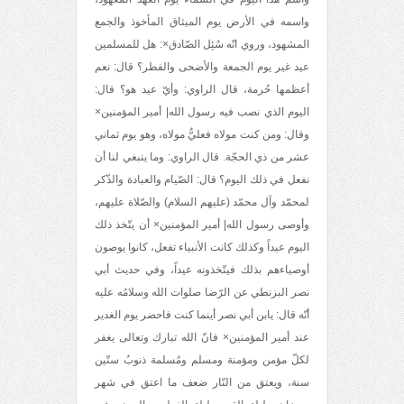
واسمه في الأرض يوم الميثاق المأخوذ والجمع
المشهود، وروي انّه سُئِل الصّادق×: هل للمسلمين
عيد غير يوم الجمعة والأضحى والفطر؟ قال: نعم
أعظمها حُرمة، قال الراوي: وأيّ عيد هو؟ قال:
اليوم الذي نصب فيه رسول الله| أمير المؤمنين×
وقال: ومن كنت مولاه فعليٌّ مولاه، وهو يوم ثماني
عشر من ذي الحجّة. قال الراوي: وما ينبغي لنا أن
نفعل في ذلك اليوم؟ قال: الصّيام والعبادة والذّكر
لمحمّد وآل محمّد (عليهم السلام) والصّلاة عليهم،
وأوصى رسول الله| أمير المؤمنين× أن يتّخذ ذلك
اليوم عيداً وكذلك كانت الأنبياء تفعل، كانوا يوصون
أوصياءهم بذلك فيتّخذونه عيداً، وفي حديث أبي
نصر البزنطي عن الرّضا صلوات الله وسلامُه عليه
أنّه قال: يابن أبي نصر أينما كنت فاحضر يوم الغدير
عند أمير المؤمنين× فانّ الله تبارك وتعالى يغفر
لكلّ مؤمن ومؤمنة ومسلم ومُسلمة ذنوبُ ستّين
سنة، ويعتق من النّار ضعف ما اعتق في شهر