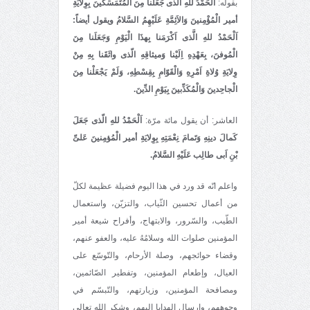
بقوله:
اَلْحَمْدُ للهِ الّذى جَعَلَنا مِنَ الْمُتَمَسِّكينَ بِوِلايَةِ
أمير الْمُؤْمِنينَ وَالاَئِمَّةِ عَلَيْهِمُ السَّلامُ ويقول أيضاً:
اَلْحَمْدُ للهِ الَّذى اَكْرَمَنا بِهذَا الْيَوْمِ وَجَعَلَنا مِنَ
الْمُوفنَ، بِعَهْدِهِ اِلَيْنا وَميثاقِهِ الّذى واثَقَنا بِهِ مِنْ
وِلايَةِ وُلاةِ اَمْرِهِ وَالْقَوّامِ بِقِسْطِهِ، وَلَمْ يَجْعَلْنا مِنَ
الْجاحِدينَ وَالْمُكَذِّبينَ بِيَوْمِ الدِّينَ.
العاشر: أن يقول مائة مرّة:
اَلْحَمْدُ للهِ الّذى جَعَلَ
كَمالَ دينِهِ وَتَمامَ نِعْمَتِهِ بِوِلايَةِ أمير الْمُؤمِنينَ عَلىِّ
بْنِ اَبى طالِب عَلَيْهِ السَّلامُ.
واعلم انّه قد ورد في هذا اليوم فضيلة عظيمة لكلّ
من أعمال تحسين الثّياب، والتزيّن، واستعمال
الطّيب، والسّرور، والابتهاج، وأفراح شيعة أمير
المؤمنين صلوات الله وسلامُهُ عليه، والعفو عنهم،
وقضاء حوائجهم، وصلة الأرحام، والتّوسّع على
العيال، وإطعام المؤمنين، وتفطير الصّائمين،
ومصافحة المؤمنين، وزيارتهم، والتّبسّم في
وجوههم، وإرسال الهدايا إليهم، وشكر الله تعالى