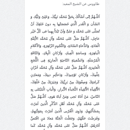
طاووس عن الشيخ المفيد:
اَللّـهُمَّ اِنّى اَسْاَلُكَ بِحَقِّ مُحَمَّد نَبِيِّكَ، وَعَلِىّ وَليُّك وَ
الشَأن وَ الْقَدر اَلَّذي خَصَصَتْها بِه دونَ خَلقِكَ اَنْ
تُصَلّى عَلى مُحَمَّد وَ علىٍّ وَاَنْ تَبْدَأَ بِهِما فى كُلِّ خَيْر
عاجِل، اَللّـهُمَّ صَلِّ عَلى مُحَمَّد وَآلِ مُحَمَّد الاَْئِمَّةِ
الْقادَةِ، وَالدُّعاةِ السّادَةِ، وَالنُّجُومِ الزّاهِرَةِ، وَالاَْعْلامِ
الْباهِرَةِ، وَساسَةِ الْعِبادِ، وَاَرْكانِ الْبِلادِ، وَالنّاقَةِ
الْمُرْسَلَةِ، وَالسَّفينَةِ النّاجيَةِ الْجارِيَةِ فِى الْلُّجَجِ
الْغامِرَةِ، اَللّـهُمَّ صَلِّ عَلى مُحَمَّد وَآلِ مُحَمَّد خُزّانِ
عِلْمِكَ، وَاَرْكانِ تَوْحِيدِكَ، وَدَعآئِمِ دينِكَ، وَمَعادِنِ
كَرامَتِكَ وَصِفْوَتِكَ مِنْ بَرِيَّتِكَ وَخِيَرَتِكَ مِنْ خَلْقِكَ،
الاَْتْقِيآءِ الاَْنْقِيآءِ النُّجَبآءِ الاَْبْرارِ، وَالْبابِ الْمُبْتَلى بِهِ
النّاسُ، مَنْ اَتاهُ نَجى وَمَنْ اَباهُ هَوى، اَللّـهُمَّ صَلِّ
عَلى مُحَمَّد وَآلِ مُحَمَّد اَهْلِ الذِّكْرِ الَّذينَ اَمَرْتَ
بِمَسْأَلَتِهِمْ، وَذَوِى الْقُرْبى الَّذينَ اَمَرْتَ بِمَوَدَّتِهِمْ،
وَفَرَضْتَ حَقَّهُمْ، وَجَعَلْتَ الْجَنَّةَ مَعادَ مَنِ اقْتَصَّ
آثارَهُمْ، اَللّـهُمَّ صَلِّ عَلى مُحَمَّد وَآلِ مُحَمَّد كَما