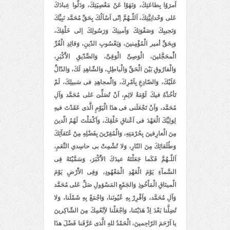
اَمرَوُا بِطاعَتِكَ، وَنَهَوْا عَنْ مَعْصِيَتِكَ، وَدَلُّوا عِبادَكَ
عَلى وَحْدانِيَّتِكَ، اَللّـهُمَّ اِنّى اَسْاَلُكَ بِحَقِّ مُحَمَّد نَبِيِّكَ
وَنَجيبِكَ وَصَفْوَتِكَ وَاَمينِكَ وَرَسُولِكَ اِلى خَلْقِكَ،
وَبِحَقِّ أمير الْمُؤْمِنينَ، وَيَعْسُوبِ الدّينِ، وَقائِدِ الْغُرِّ
الُْمحَجَّلينَ، الْوَصِىِّ الْوَفِىِّ، وَالصِّدّيقِ الاَْكْبَرِ،
وَالْفارُوقِ بَيْنَ الْحَقِّ وَالْباطِلِ، وَالشّاهِدِ لَكَ، وَالدّالِّ
عَلَيْكَ، وَالصّادِعِ بِاَمْرِكَ، وَالُْمجاهِدِ فى سَبيلِكَ، لَمْ
تَأخُذْهُ فيكَ لَوْمَةُ لائِمِ، اَنْ تُصَلِّىَ عَلى مُحَمَّد وَآلِ
مُحَمَّد، وَاَنْ تَجْعَلَنى فى هذَا الْيَوْمِ الَّذى عَقَدْتَ فيهِ
لِوَلِيِّكَ الْعَهْدَ فى اَعْناقِ خَلْقِكَ، وَاَكْمَلْتَ لَهُمُ الّدينَ
مِنَ الْعارِفينَ بِحُرْمَتِهِ، وَالْمُقِرّينَ بِفَضْلِهِ مِنْ عُتَقآئِكَ
وَطُلَقائِكَ مِنَ النّارِ، وَلا تُشْمِتْ بى حاسِدىِ النِّعَمِ،
اَللّـهُمَّ فَكَما جَعَلْتَهُ عيدَكَ الاَْكْبَرَ، وَسَمَّيْتَهُ فِى
السَّمآءِ يَوْمَ الْعَهْدِ الْمَعْهُودِ، وَفِى الاَْرْضِ يَوْمَ
الْميثاقِ الْمَاْخُوذِ وَالجَمْعِ المَسْؤولِ صَلِّ عَلى مُحَمَّد
وَآلِ مُحَمَّد، وَاَقْرِرْ بِهِ عُيُونَنا، وَاجْمَعْ بِهِ شَمْلَنا، وَلا
تُضِلَّنا بَعْدَ اِذْ هَدَيْتَنا، وَاجْعَلْنا لاَِنْعُمِكَ مِنَ الشّاكِرينَ
يا اَرْحَمَ الرّاحِمينَ، الْحَمْدُ للهِ الَّذى عَرَّفَنا فَضْلَ هذَا