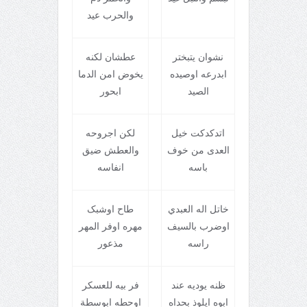
والحرب عيد
نشوان يتبختر
عطشان لکنه
ابدرعه اوصيده
يخوض امن الدما
الصيد
ابحور
اتدکدکت خيل
لکن اجروحه
العدى من خوف
والعطش ضيق
باسه
انفاسه
خاتل اله العبدي
طاح اوشبک
اوضرب بالسيف
مهره اوفر المهر
راسه
مذعور
ظنه يوديه عند
فر بيه للعسکر
ابوه ايلوذ بحداه
اوحطه ابوسطة