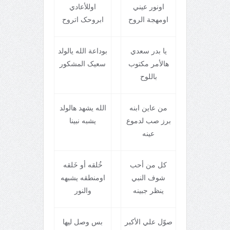
اونور عيني
اوللأعادي
اومهجة الروح
ابروحک اتروح
يا بدر سعدي
بوداعة الله يالولد
هالأمر مکتوب
سعيک المشکور
باللوح
من عاين ابنه
الله يشهد هالولد
برز صب لدموع
يشبه نبينا
عينه
کل من أحب
خُلقه أو خَلقه
شوف النبي
اومنطقه يشبهه
ينظر جبينه
والنور
صوّل علي الأکبر
بس وصل ليها