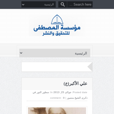
علي الأکبر(ع)
Posted date:
جولای 25, 2013
In:
سطور النور في
ذكرى الشيخ منصور
|
0
comment :