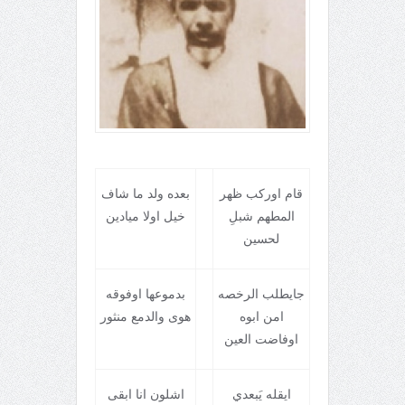
قام اورکب ظهر
بعده ولد ما شاف
المطهم شبلِ
خيل اولا ميادين
لحسين
جايطلب الرخصه
بدموعها اوفوقه
امن ابوه
هوی والدمع منثور
اوفاضت العين
ايقله يَبعدي
اشلون انا ابقی