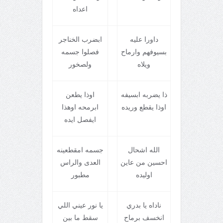
اعداه
داورا عليه
ابضرب الخناجر
بسيوفهم وارماح
فصلوا جسمه
ويلاه
ولصخور
ذا يضربه ابسيفه
اوذا يطعن
اوذا يقطع وريده
ابرمحه اوهذا
ايفصل ايده
الله اشحال
جسمه امقطعينه
احسين من عاين
العدی والراس
اوليده
مطبور
ناداه يا بدري
يا نور عيني اللي
انخسف برماح
سقط ما بين