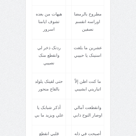
مطروح بالرمضا
هيهات من بعده
اوراسه انقسم
تشوف ايامنا
نصفين
اسرور
عشرين ما بلغت
ردتک ذخر لي
اسنينک يا حبيبي
وانقطع منک
نصيبي
ما کنت اظن إلاّ
حتی لقيتک يلولد
اتباريني ابشيبي
بالقاع منحور
وانقطعت آمالي
أذکر شبابک يا
اوصار النوح ذابي
علي ويزيد ما بي
أصبحت في ذله
قلبي انقطع