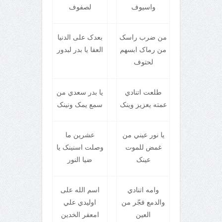
واسيوف
لصفوف
من ضرب راسک
بعدک علی الدنيا
من رماک ابسهم
العفا يا بدر لبدور
لحتوف
طلعت اتنادي
يا بدر سعدي من
عمته يعزيز وينک
سمع يمک ونينک
يا نور عيني من
عشرين ما
غمض للموت
وصلت اسنينک يا
عينک
ضيا النور
وامه اتنادي
اسم الله علی
والدمع فجّر من
اوليدي علي
العين
امعفر الخدين