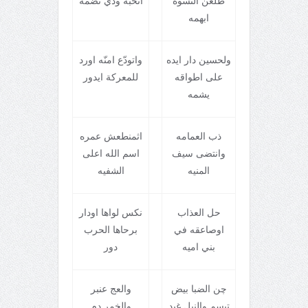
طلعن النسوه
اتحبه وذي تضمه
ابهمه
ولحسين دار ايده
واتودّع امنّه اورد
علی اطواقه
للمعرکة ايدور
يشمه
ذب العمامه
اثمنطعش عمره
وانتضی سيف
اسم الله اعلی
المنيه
الشفيه
حل العذاب
نکس لواها اودار
اوصاعقه في
برحاها الحرب
بني اميه
دور
چن الضبا بيض
والعج عنبر
تبسم والنبل غيد
والخمر دم