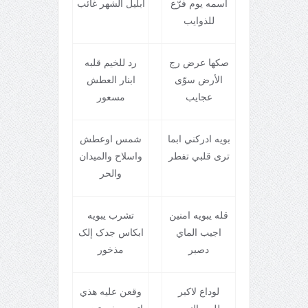
اسمه يوم فرّع
ابليل الشهر غائب
للذوايب
صکها عرض رج
رد للخيم قلبه
الأرض سوّی
ابنار العطش
عجايب
مسعور
بويه ادرکني ابما
شمس اوعطش
تری قلبي تفطر
واسلاح والميدان
والحر
قله يبويه امنين
تشرب يبويه
اجيب الماي
ابکاس جدک إلک
دصبر
مذخور
لوداع لاکبر
وقعن عليه هذي