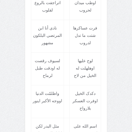
اوطب ميدان
اتراجفت بالروع
لحروب
لقلوب
فرت عساکرها
نادی أنا ابن
شتت ما تدل
المرتضی البلکون
لدروب
مشهور
لوح عليها
لسيوف رقصت
اوهلهلت له
له اودقت طبل
الخيل من لاح
لرماح
دکدک الخيل
واظلمّت الدنيا
اوفرت العسکر
اووجه الأکبر اينور
بلارواح
اسم الله علی
مثل البدر لکن