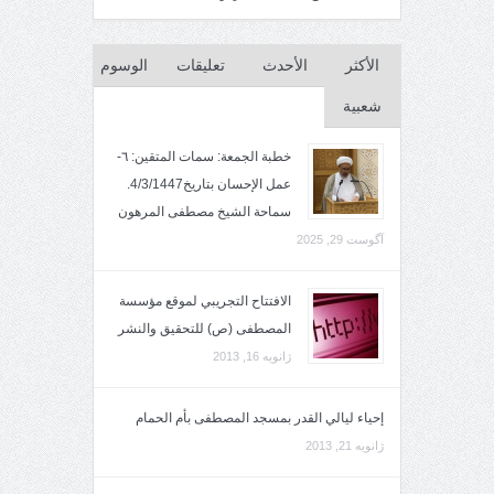
الأكثر
الأحدث
تعليقات
الوسوم
شعبية
خطبة الجمعة: سمات المتقين: ٦-
عمل الإحسان بتاريخ4/3/1447.
سماحة الشيخ مصطفى المرهون
آگوست 29, 2025
الافتتاح التجريبي لموقع مؤسسة
المصطفى (ص) للتحقيق والنشر
ژانویه 16, 2013
إحياء ليالي القدر بمسجد المصطفى بأم الحمام
ژانویه 21, 2013