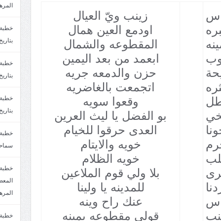
المره
اس
زينب ويّ العيال
ره
اودمع العين همال
بتاريخ6/2/1447.سماحة الشيخ مصطفى المره
ينه
المقطوعه والشمال
وب
ابعمد من بعد اليمين
حة
حزن والدمعه جريه
بتاريخ29/1/1446.سماحة الشيخ مصطفى المره
ره
اتجمعت بالغاضريه
طل
وقعوا سويه
بتاريخ24/12/1446. سماحة الشيخ مصطفى المر
خي
بو الفضل يا ليث العرين
نا
العدى حرقوا للخيام
رم
خويه والايتام
سماحة
لب
خويه الظلام
خطبة 
رى
بلا ولي قوم الملاعين
دنا
للمدينه يا ولينا
المره
باس
عنك راح وينه
ينب
قولي مقطوعه يمينه