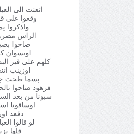
اتعنت الى العب
وقعوا على قب
واذكروا يم
الراس مضر
صاحوا بصي
اونسوان كث
كلهم على قبر الب
اوزينب اتن
بسما طحت جو
فرهود صاحوا بالح
سبونا من بعد الس
اوساقونا اس
دقعد اور
لو قالوا الع
قلها يز