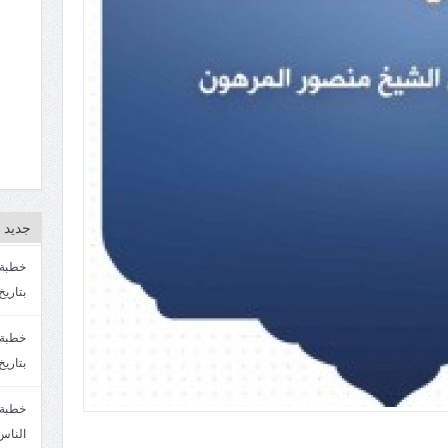
جديد ا
بتاريخ4/3/1447. سماحة الشيخ مصطفى المره
بتاريخ 27 2/1447. سماحة الشيخ مصطفى ا