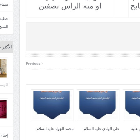
يح
او منه الراس نصفين
سماحة
الشيخ
الأكثر 
‹
Previous
آگوست 29, 
عليه
علي الهادي عليه السلام
محمد الجواد عليه السلام
إحياء