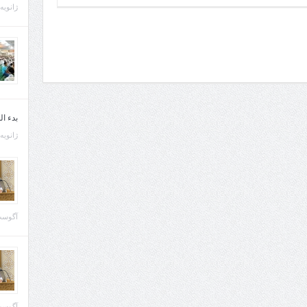
ژانویه 21, 013
بدء ا
ژانویه 22, 013
آگوست 29, 
آگوست 28, 