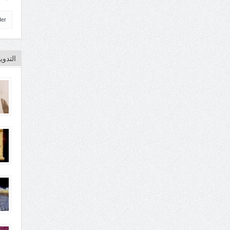
der
التدو