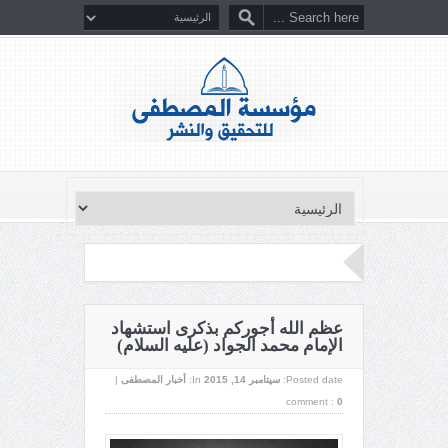
عظم الله أجوركم بذكرى استشهاد
الإمام محمد الجواد (عليه السلام)
Posted date:
سپتامبر 14, 2015
In:
أخبار المصطفى
|
comment :
0