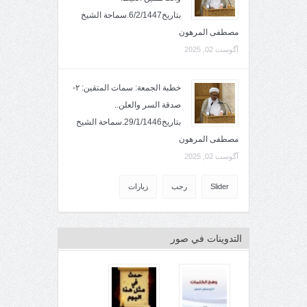
بتاريخ6/2/1447.سماحة الشيخ
مصطفى المرهون
آگوست 02, 2025
خطبة الجمعة: سمات المتقين: ٢-
صدقة السر والعلن..
بتاريخ29/1/1446.سماحة الشيخ
مصطفى المرهون
آگوست 02, 2025
Slider
رجب
زيارات
التدوينات في صور