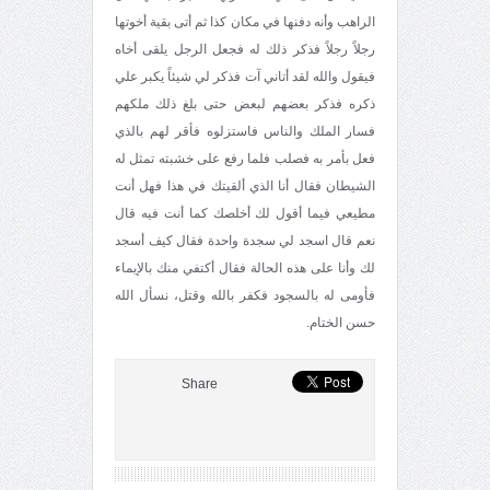
الراهب وأنه دفنها في مكان كذا ثم أتى بقية أخوتها
رجلاً رجلاً فذكر ذلك له فجعل الرجل يلقى أخاه
فيقول والله لقد أتاني آت فذكر لي شيئاً يكبر علي
ذكره فذكر بعضهم لبعض حتى بلغ ذلك ملكهم
فسار الملك والناس فاستزلوه فأقر لهم بالذي
فعل بأمر به فصلب فلما رفع على خشبته تمثل له
الشيطان فقال أنا الذي ألقيتك في هذا فهل أنت
مطيعي فيما أقول لك أخلصك كما أنت فيه قال
نعم قال اسجد لي سجدة واحدة فقال كيف أسجد
لك وأنا على هذه الحالة فقال أكتفي منك بالإيماء
فأومى له بالسجود فكفر بالله وقتل، نسأل الله
حسن الختام.
Share