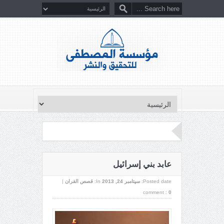
عابد بني إسرائيل
Posted date:
سپتامبر 24, 2013
In:
قصص القران
|
comment :
0