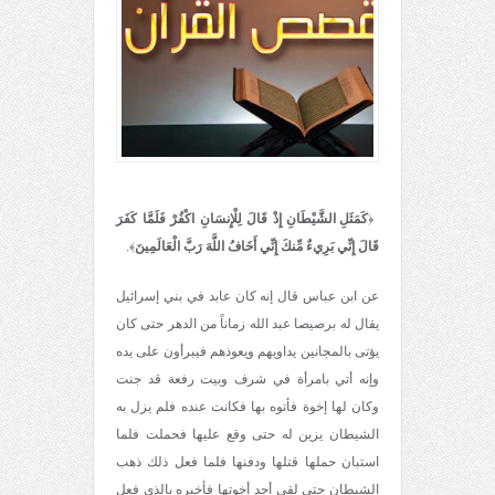
﴿
كَمَثَلِ الشَّيْطَانِ إِذْ قَالَ لِلْإِنسَانِ اكْفُرْ فَلَمَّا كَفَرَ
قَالَ إِنِّي بَرِيءٌ مِّنكَ إِنِّي أَخَافُ اللَّهَ رَبَّ الْعَالَمِينَ
﴾.
عن ابن عباس قال إنه كان عابد في بني إسرائيل
يقال له برصيصا عبد الله زماناً من الدهر حتى كان
يؤتى بالمجانين يداويهم ويعوذهم فيبرأون على يده
وإنه أتي بامرأة في شرف وبيت رفعة قد جنت
وكان لها إخوة فأتوه بها فكانت عنده فلم يزل به
الشيطان يزين له حتى وقع عليها فحملت فلما
استبان حملها قتلها ودفنها فلما فعل ذلك ذهب
الشيطان حتى لقي أحد أخوتها فأخبره بالذي فعل