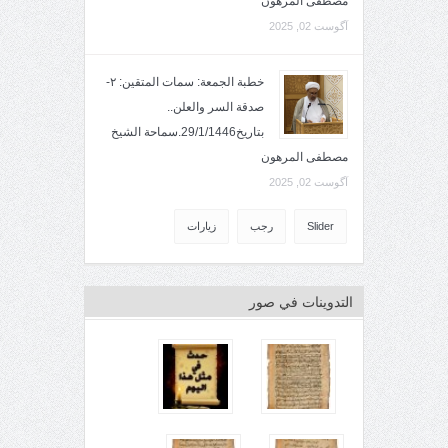
مصطفى المرهون
آگوست 02, 2025
خطبة الجمعة: سمات المتقين: ٢-
صدقة السر والعلن..
بتاريخ29/1/1446.سماحة الشيخ
مصطفى المرهون
آگوست 02, 2025
Slider
رجب
زيارات
التدوينات في صور