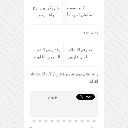
كانت مودة
ولم يكن بين نوح
سلمان له رحماً
وابنه رحم
وقال غيره:
لقد رفع الإسلام
وقد وضع الشرك
سلمان فارس
الشريف أبا لهب
والله تعالى فوق الجميع يقول:[إِنَّ أَكْرَمَكُمْ عِنْدَ اللَّهِ
أَتْقَاكُمْ].
Share
‹
›