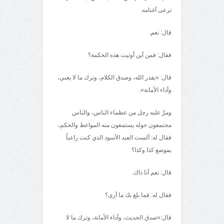
ترعى أغنامه.
قال: نعم.
فقال: فمن أين أوتيت هذه الحكمة؟
قال: «بقدر الله، وصدق الكلام، وترك ما لا يعني،
وأداء الأمانة».
ومرَّ عليه رجل من عظماء الناس، والناس
مجتمعون حوله يستمعون منه المواعظ والحكم،
فقال له: ألست العبد الأسود الذي كنت راعياً
بموضع كذا وكذا؟
قال: نعم أنا ذاك.
فقال له: فما بلغ بك ما أرى؟
قال:«صدق الحديث، وأداء الأمانة، وترك ما لا