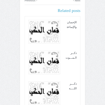
Previous
Next
Related posts
الإحسان
والإساءة
ذكــر
الـمـــوت
ذكـــر
اللــــه