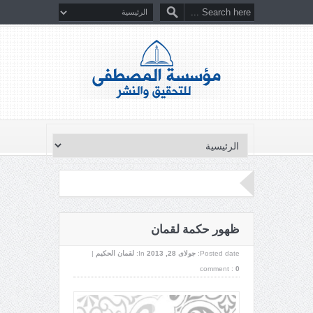
ظهور حكمة لقمان
Posted date:
جولای 28, 2013
In:
لقمان الحكيم
|
comment :
0