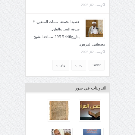
آگوست 02, 2025
خطبة الجمعة: سمات المتقين: ٢-
صدقة السر والعلن..
بتاريخ29/1/1446.سماحة الشيخ
مصطفى المرهون
آگوست 02, 2025
Slider
رجب
زيارات
التدوينات في صور