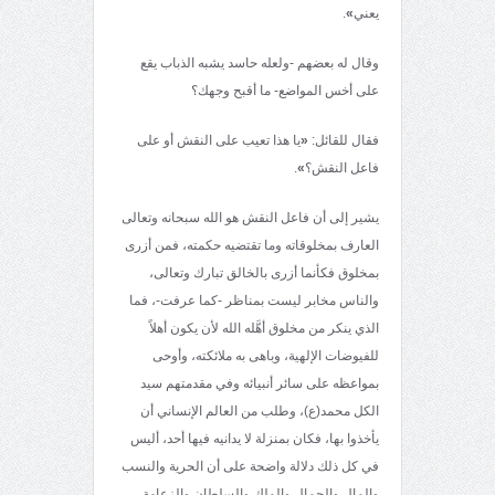
يعني
»
.
وقال له بعضهم -ولعله حاسد يشبه الذباب يقع
على أخس المواضع- ما أقبح وجهك؟
فقال للقائل:
«
يا هذا تعيب على النقش أو على
فاعل النقش؟
»
.
يشير إلى أن فاعل النقش هو الله سبحانه وتعالى
العارف بمخلوقاته وما تقتضيه حكمته، فمن أزرى
بمخلوق فكأنما أزرى بالخالق تبارك وتعالى،
والناس مخابر ليست بمناظر -كما عرفت-، فما
الذي ينكر من مخلوق أهَّله الله لأن يكون أهلاً
للفيوضات الإلهية، وباهى به ملائكته، وأوحى
بمواعظه على سائر أنبيائه وفي مقدمتهم سيد
الكل محمد(ع)، وطلب من العالم الإنساني أن
يأخذوا بها، فكان بمنزلة لا يدانيه فيها أحد، أليس
في كل ذلك دلالة واضحة على أن الحرية والنسب
والمال والجمال والملك والسلطان والزعامة