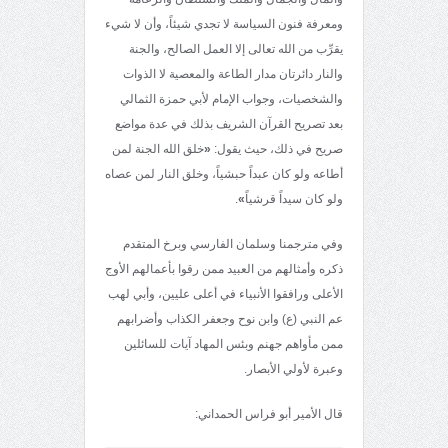
ومعرفة فنون السياسة لا تجدي شيئاً، وأن لا شيء
يقرِّب من الله تعالى إلا العمل الصالح، والجنة
والنار دائرتان مدار الطاعة والمعصية لا الذوات
والشخصيات، وجواب الإمام لأبي حمزة الثمالي
بعد تصريح القرآن الشريف بذلك في عدة مواضع
صريح في ذلك، حيث يقول:
«
خلق الله الجنة لمن
أطاعه ولو كان عبداً حبشياً، وخلق النار لمن عصاه
ولو كان سيداً قرشياً
»
.
وفي مترجمنا وسلمان الفارسي وبرخ المتقدم
ذكره وأمثالهم من العبيد ممن رقوا بأعمالهم الأوج
الأعلى ورافقوا الأنبياء في أعلى عليين، وأبي لهب
عم النبي (ع) وابن نوح وجعفر الكذاب وأضرابهم
ممن مأواهم جهنم وبئس المهاد آيات للسائلين
وعبرة لأولي الأبصار.
قال الأمير أبو فراس الحمداني: