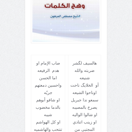
هالسيف لگشر
صاب الإمام او
ضربته والله
هدم الرفيعه
شنيعه
اما الحسن
أو الخلايگ ناحت
واحسين دمعتهم
اوناحوا الشيعه
جريّه
سمعو ندا جبريل
او شافو أبوهم
يصرخ بالمصيبه
بالدما مخضوب
او شالوا الواليه
شيبه
او زينب اتنادي
او كل الهواشم
المجتبى من
تنتحب والهاشميه