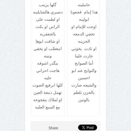
حاملينه
گلها يزينب
هذا إمام فجعونا
دصبري هالشايلينه
ابولينه
او لطمت على
اوجت للإمام او
الراس او بكت
تخفي الدمعه
يالجعفريه
الحزينه
او شافت ابوها
او نادت يخوتي
امعصَّب او يخفي
جارت علينا
ونينه
أما الصوايح
مگدر اشوفه
والنوايح عند ابو
هاجت احزاني
احسين
عليه
والشيعه صارت
كلها ابرفيع الصوت
بالحزن تلطم
تهمل دمعة العين
بالونين
او لملاك مفجوعه
مع السبع العليه
Share