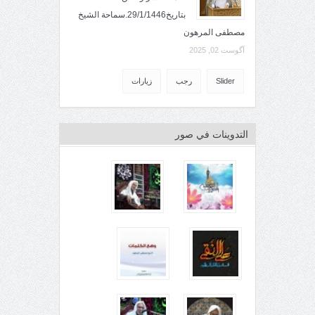
بتاريخ29/1/1446.سماحة الشيخ
مصطفى المرهون
آگوست 02, 2025
Slider
رجب
زيارات
التدوينات في صور