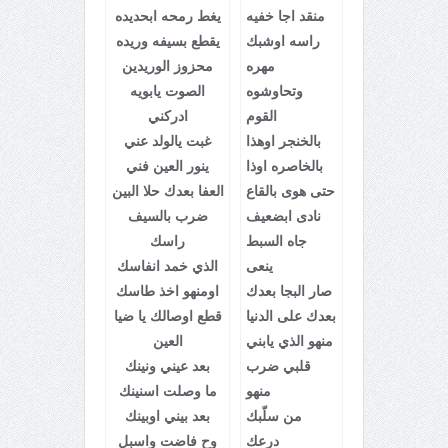
منقد اجا خفيه
يغط رمحه ابحديده
راسه اوشبك
يقطع بسيفه وريده
مهره
محزوز الوريدين
وتحاوشوه
الصوت يابويه
القوم
ادركني
بالخنجر اوهذا
غبت يالولد عني
بالخاصره اوذا
ينور العين فني
حتى هوى بالقاع
العفا بعدك حلا البين
نادى ابضعيف
ضرب بالسيف
جاه السبط
راسك
ينعى
الذي خمد انفاسك
صار البجا بعدك
اومنهو اخذ طاسك
بعدك على الدنيا
قطع اوصالك يا ضيا
منهو الذي يابني
العين
قلبي ضرب
بعد عيني ونينك
منهو
ما وصلت اسنينك
من سلّبك
بعد بيني اوبينك
درعك
وح فاضت واسبل