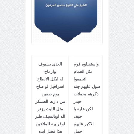
واستقبلوه قوم
العدى بسيوف
مثل الغمام
وارماح
اتجمعوا
له ابكل الابطاح
صول عليهم چنه
اسرافيل لو صاح
ذكرهم بحملات
يوم صفين
حيدر
من دارت العسكر
لكن عليه يا
مثل الليث يزئر
حيف
اله اوبالسيف طبر
الاكبر عليهم
اوفر بيه للملاعين
حمل
هذا فصل ايده