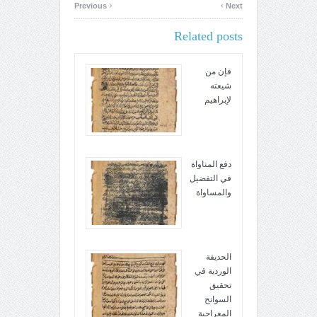
‹
›
Previous
Next
Related posts
فإن من
شيعته
لإبراهيم
دفع المناواة
في التفضيل
والمساواة
الحديقة
الوردية في
تحقيق
السوانح
المعراجية