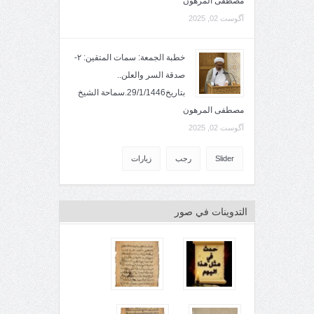
مصطفى المرهون
آگوست 02, 2025
خطبة الجمعة: سمات المتقين: ٢-
صدقة السر والعلن..
بتاريخ29/1/1446.سماحة الشيخ
مصطفى المرهون
آگوست 02, 2025
Slider
رجب
زيارات
التدوينات في صور