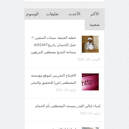
الأكثر
الأحدث
تعليقات
الوسوم
شعبية
خطبة الجمعة: سمات المتقين: ٦-
عمل الإحسان بتاريخ4/3/1447.
سماحة الشيخ مصطفى المرهون
آگوست 29, 2025
الافتتاح التجريبي لموقع مؤسسة
المصطفى (ص) للتحقيق والنشر
ژانویه 16, 2013
إحياء ليالي القدر بمسجد المصطفى بأم الحمام
ژانویه 21, 2013