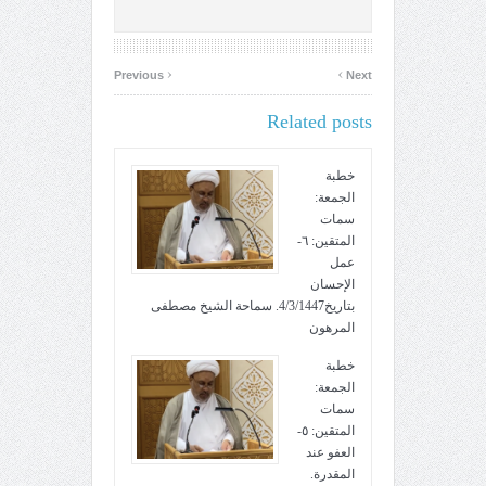
‹
›
Previous
Next
Related posts
خطبة
الجمعة:
سمات
المتقين: ٦-
عمل
الإحسان
بتاريخ4/3/1447. سماحة الشيخ مصطفى
المرهون
خطبة
الجمعة:
سمات
المتقين: ٥-
العفو عند
المقدرة.