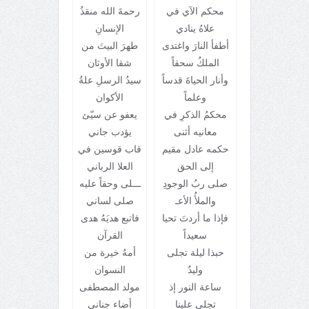
محكم الآي في
رحمةَ الله منقذُ
علاهُ ينادي
الإنسانِ
أطفأ النارَ واغتدى
طهرَ البيتَ من
الملكُ سحقاً
شقا الأوثان
وأنار الحياةَ قدساً
سيدُ الرسلِ علةُ
وعلماً
الأكوان
محكمُ الذكرِ في
يعفو عن سيّئ
معانيه أثنى
يؤدب جاني
حكمه عادل مقيم
قاب قوسين في
إلى الحق
العلا الرباني
صلى ربُ الوجودِ
ـــلى وحقاً عليه
والملأُ الأعـ
صلى لساني
فإذا ما أردتَ تحيا
فاتبع هديَهُ هدى
سعيداً
القرآن
حبذا ليلة تجلى
أمهُ خيرة من
وليدٌ
النسوان
ساعة النور إذ
مولد المصطفى
تجلى علينا
أضاء جناني