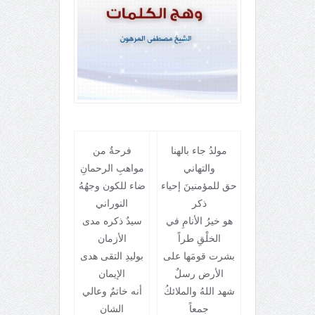
مولدُ جاء بالهنا
فرحةٌ من
والتهاني
مواهبِ الرحمانِ
حق للمؤمنينَ إحياء
ضاء للكون وجهُهُ
ذكر
النوراني
هو خيرُ الأنامِ في
سيدٌ ذكره مدى
الخلْقِ طراً
الأزمان
بشرت قومَها على
بوليدِ التقى هدى
الأرض رسلٌ
الإيمان
شهد اللهُ والملائكُ
أنه خاتمٌ وعالي
جمعاً
الشان