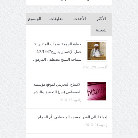
الأكثر
الأحدث
تعليقات
الوسوم
شعبية
خطبة الجمعة: سمات المتقين: ٦-
عمل الإحسان بتاريخ4/3/1447.
سماحة الشيخ مصطفى المرهون
آگوست 29, 2025
الافتتاح التجريبي لموقع مؤسسة
المصطفى (ص) للتحقيق والنشر
ژانویه 16, 2013
إحياء ليالي القدر بمسجد المصطفى بأم الحمام
ژانویه 21, 2013