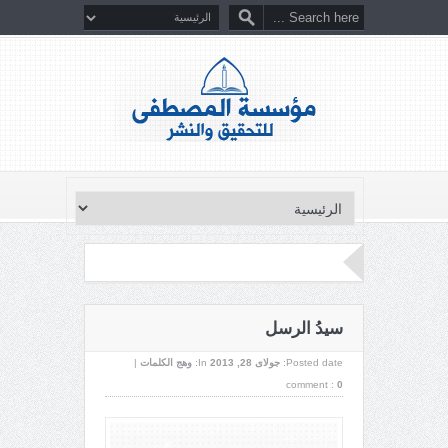
سيدُ الرسل
Posted date:
جولای 28, 2013
In:
وهج الكلمات
|
comment :
0