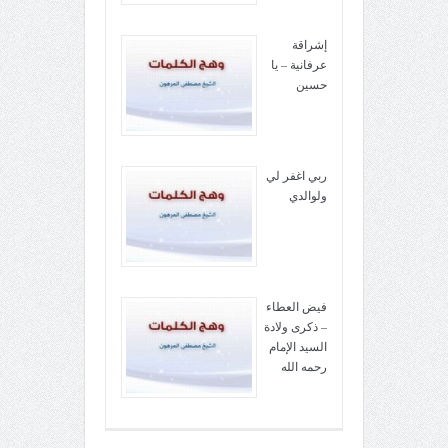
إشراقة
عرفانية – يا
حسين
ربي اغفر لي
ولوالدي
فيض العطاء
– ذكرى ولادة
السيد الإمام
رحمه الله