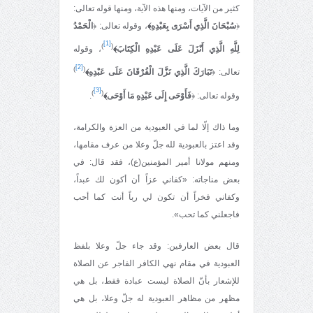
كثير من الآيات، ومنها هذه الآية، ومنها قوله تعالى:
﴿
سُبْحَانَ الَّذِي أَسْرَى بِعَبْدِهِ﴾
، وقوله تعالى: ﴿
الْحَمْدُ
[1]
)
(
لِلَّهِ الَّذِي أَنْزَلَ عَلَى عَبْدِهِ الْكِتَابَ﴾
، وقوله
[2]
)
(
تعالى: ﴿
تَبَارَكَ الَّذِي نَزَّلَ الْفُرْقَانَ عَلَى عَبْدِهِ﴾
[3]
)
(
وقوله تعالى: ﴿
فَأَوْحَى إِلَى عَبْدِهِ مَا أَوْحَى﴾
.
وما ذاك إلّا لما في العبودية من العزة والكرامة،
وقد اعتز بالعبودية لله جلّ وعلا من عرف مقامها،
ومنهم مولانا أمير المؤمنين(ع)، فقد قال: في
بعض مناجاته: «كفاني عزاً أن أكون لك عبداً،
وكفاني فخراً أن تكون لي رباً أنت كما أحب
فاجعلني كما تحب».
قال بعض العارفين: وقد جاء جلّ وعلا بلفظ
العبودية في مقام نهي الكافر الفاجر عن الصلاة
للإشعار بأنّ الصلاة ليست عبادة فقط، بل هي
مظهر من مظاهر العبودية له جلّ وعلا، بل هي