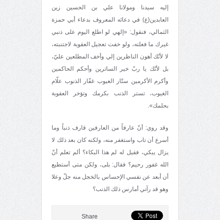
إليه سيدنا ومولانا علي بن الحسين زين
العابدين(ع) في دعائه المعروف بدعاء أبي حمزة
الثمالي، فنقول: «إلهي لو اطلع اليوم على ذنبي
غيرك ما فعلته، ولو خفت تعجيل العقوبة لاجتنبته،
لا لأنّك أهون الناظرين إلي وأخف المطلعين عليّ،
بل لأنّك يا ربّ خير الساترين وأحكم الحاكمين
وأكرم الأكرمين ستّار العيوب غفّار الذنوب علّام
الغيوب، تستر الذنب بكرمك وتؤخر العقوبة
بحلمك».
وقد روي: أنّ عارفاً من العارفين قارف ذنباً وما
أسرع أن تاب واستغفر منه، ولكنه كان بعد ذلك لا
يزال يبكي، فقيل له لم هذا البكاء؟ ألم تعلم أنّ
الله غفور رحيم؟ فقال: بلى، ولكن متى أستطيع
أن أبعد عن نفسي الإحساس بالخجل منه جلّ وعلا
وهو قد رآني أمارس ذلك الذنب؟
Share