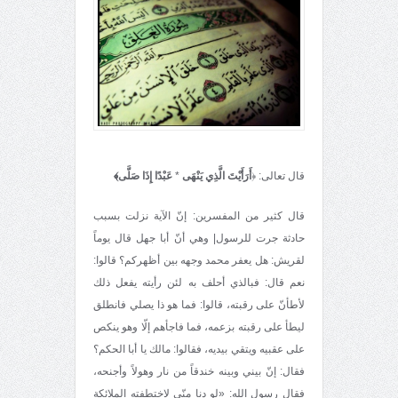
قال تعالى: ﴿
أَرَأَيْتَ الَّذِي يَنْهَى
*
عَبْدًا إِذَا صَلَّى﴾
قال كثير من المفسرين: إنّ الآية نزلت بسبب
حادثة جرت للرسول| وهي أنّ أبا جهل قال يوماً
لقريش: هل يعفر محمد وجهه بين أظهركم؟ قالوا:
نعم قال: فبالذي أحلف به لئن رأيته يفعل ذلك
لأطأنّ على رقبته، قالوا: فما هو ذا يصلي فانطلق
ليطأ على رقبته بزعمه، فما فاجأهم إلّا وهو ينكص
على عقبيه ويتقي بيديه، فقالوا: مالك يا أبا الحكم؟
فقال: إنّ بيني وبينه خندقاً من نار وهولاً وأجنحه،
فقال رسول الله: «لو دنا منّي لاختطفته الملائكة