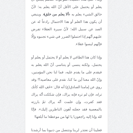
يعلم أو يحتمل على الأقل أنّ الله يعلم به؛ لأنّ
خالق الشيء يعلم به ﴿
ألا يعلم من خلق﴾
. وينبغي
أن يكون هذا العلم أو هذا الاحتمال رادعاً له عن
الصد عن سبيل الله؛ لأنّ سيرة العقلاء تفرض
عليهم أنّهم إذا احتملوا الضرر في شيء تجنبوه وإلّا
فإنّهم ليسوا عقلاء.
وإذا كان هذا الطاغي لا يعلم أو لا يحتمل أو يعلم أو
يحتمل، ولكنه ينسی أو يتناسى أنّ الله يعلم به
فيقدم على ما يقدم عليه، فما لنا نحن المؤمنين،
وإنّ الله معنا أين ما كنا، نقدم على معاصيه؟! وقد
روي عن إمامنا الصادق(ع) أنه قال: «خَفِ الله كأنك
تراه، فإن لم تره فإنه يراك، فإن شككت أنّه يراك
فقد كفرت، وإن علمت أنّه يراك ثمّ بارزته
بالمعصية فقد جعلته أهون الناظرين إليك». فإنّا
لله وإنا إليه راجعون! يا لها من موعظة! ما أبلغها!
فعلينا أن نعتذر لربنا ونتنصل من ذنبونا بما أرشدنا