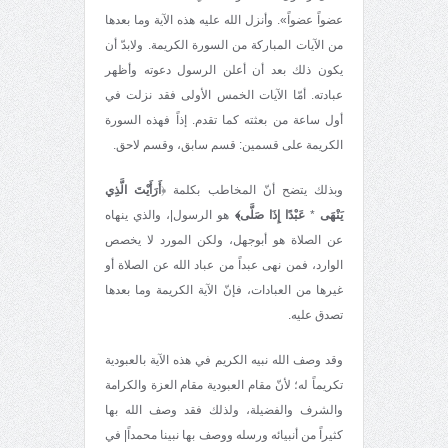
عضواً عضواً». وأنزل الله عليه هذه الآية وما بعدها
من الآيات المباركة من السورة الكريمة. ولابدّ أن
يكون ذلك بعد أن أعلن الرسول دعوته وأظهر
عبادته. أمّا الآيات الخمس الأولى فقد نزلت في
أول ساعة من بعثته كما تقدم. إذاً فهذه السورة
الكريمة على قسمين: قسم سابق، وقسم لاحق.
وبذلك يتضح أنّ المخاطب بكلمة ﴿
أَرَأَيْتَ الَّذِي
يَنْهَى
*
عَبْدًا إِذَا صَلَّى﴾
هو الرسول|، والذي ينهاه
عن الصلاة هو أبوجهل، ولكن المورد لا يخصص
الوارد، فمن نهى عبداً من عباد الله عن الصلاة أو
غيرها من العبادات، فإنّ الآية الكريمة وما بعدها
تصدق عليه.
وقد وصف الله نبيه الكريم في هذه الآية بالعبودية
تكريماً له؛ لأنّ مقام العبودية مقام العزة والكرامة
والشرف والفضيلة، ولذلك فقد وصف الله بها
كثيراً من أنبيائه ورسله ووصف بها نبينا محمداً| في