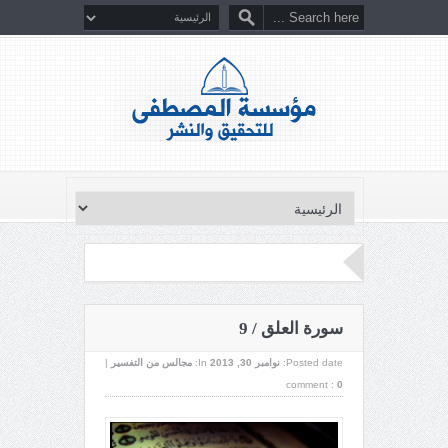
سورة العلق / 9
Posted date:
نوامبر 30, 2013
In:
مجالس من التفسير
|
comment :
0