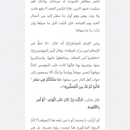
أجلى مظاهر العبودية له سبحانه، ولذلك فقد
سمّيت عمود الدين، فإذا انكسر العمد لا ينفع طنب
ولا وتد، وهي وهو أول ما ينظر إليه من أعمال
العبد يوم القيامة، فإن قُبلت قُبل ما سواها وإن
رُدّت ردّ ما سواها.
وعن الإمام الصادق(ع) أنه قال: «لا حظّ في
الإسلام لمن ترك الصلاة». وقال أمير المؤمنين(ع):
«تعاهدوا أمر الصلاة، وحافظوا عليها، واستكثروا
منها، وتقربوا بها؛ فإنّها كانت على المؤمنين كتاباً
موقوتاً (يعني موقتاً وواجباً وثابتاً)، ألا تسمعون إلى
جواب أهل النار حين سئلوا: ﴿
مَا سَلَكَكُمْ فِي سَقَرَ
*
قَالُوا لَمْ نَكُ مِنَ الْمُصَلِّينَ﴾
؟».
قال تعالى: ﴿
أرَأَيْتَ إِنْ كَانَ عَلَى الْهُدَى
*
أَوْ أَمَرَ
بِالتَّقْوَى﴾
أي أرأيت يا محمد| أو يا من بلغه هذا الموقف؟! لأنّ
الرؤية المذكورة هنا ليست رؤية بصرية، بل هي