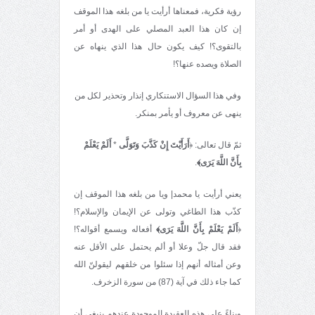
رؤية فكرية، فمعناها أرأيت يا من بلغه هذا الموقف
إن كان هذا العبد المصلي على الهدى أو أمر
بالتقوى؟! كيف يكون حال هذا الذي ينهاه عن
الصلاة ويصده عنها؟!
وفي هذا السؤال الاستنكاري إنذار وتحذير لكل من
ينهى عن معروف أو يأمر بمنكر.
ثمّ قال تعالى: ﴿
أَرَأَيْتَ إِنْ كَذَّبَ وَتَوَلَّى
*
أَلَمْ يَعْلَمْ
بِأَنَّ اللَّهَ يَرَى﴾
.
يعني أرأيت يا محمد| ويا من بلغه هذا الموقف إن
كذّب هذا الطاغي وتولى عن الإيمان والإسلام؟!
﴿
أَلَمْ يَعْلَمْ بِأَنَّ اللَّهَ يَرَى﴾
أفعاله ويسمع أقواله؟!
فقد قال جلّ وعلا أو ألم يحتمل على الأقل عنه
وعن أمثاله أنهم إذا سئلوا من خلقهم ليقولنّ الله
كما جاء ذلك في آية (87) من سورة الزخرف.
وبناءً على هذه العقيدة الموجودة عندهم ينبغي أن