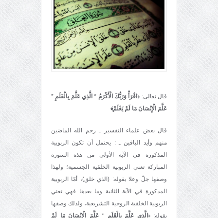
قال تعالى: ﴿
اقْرَأْ وَرَبُّكَ الْأَكْرَمُ
*
الَّذِي عَلَّمَ بِالْقَلَمِ
*
عَلَّمَ الْإِنْسَانَ مَا لَمْ يَعْلَمْ﴾
قال بعض علماء التفسير ـ رحم الله الماضين
منهم وأيد الباقين ـ : يحتمل أن تكون الربوبية
المذكورة في الآية الأولی من هذه السورة
المباركة تعني الربوبية الخلقية الجسمية؛ ولهذا
وصفها جلّ وعلا بقوله: (الذي خلق)، أمّا الربوبية
المذكورة في الآية الثانية وما بعدها فهي تعني
الربوبية الخلقية الروحية التشريعية، ولذلك وصفها
بقوله: ﴿
الَّذِي عَلَّمَ بِالْقَلَمِ
*
عَلَّمَ الْإِنْسَانَ مَا لَمْ