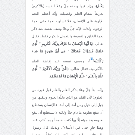
يَعْلَمْ﴾
، وزاد فيها وصفه جلّ وعلا لنفسه (بالأكرم)
تعريفاً بمقام العلم وفضيلته وأنّه أعظم النعم
الإلهية على الإنسان، فلا تساويه نعمة حتى نعمة
الوجود، ولذلك فإنّه جلّ وعلا وصف نفسه عند ذكر
نعمة الخلق والتسوية والتعديل بالكرم فقط، فقال
تعالى: ﴿
يَا أَيُّهَا الْإِنْسَانُ مَا غَرَّكَ بِرَبِّكَ الْكَرِيمِ
*
الَّذِي
خَلَقَكَ فَسَوَّاكَ فَعَدَلَكَ
*
فِي أَيِّ صُورَةٍ مَا شَاءَ
[1]
)
(
رَكَّبَكَ﴾
، ووصف نفسه عند إفاضة العلم
بالأكرمية، فقال تعالى: ﴿
اقْرَأْ وَرَبُّكَ الْأَكْرَمُ
*
الَّذِي
عَلَّمَ بِالْقَلَمِ
*
عَلَّمَ الْإِنْسَانَ مَا لَمْ يَعْلَمْ﴾
.
وإنّما بدأ جلّ وعلا بذكر العلم بالقلم قبل غيره من
العلوم؛ لأن القلم هو الذي يخلّد العلوم وينقلها من
جيل إلى جيل ومن أمة إلى أمة، فالإنسان يستطيع
أن ينفع بعلومه ما دام حيّاً ولكنه لا يستطيع أن ينفع
بعلومه بعد موته إلّا بها كتب بقلمه أو بما كتب عنه.
وهذا جارٍ حتى في الأنبياء^، ولذلك قال رسول