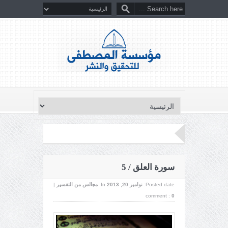
سورة العلق / 5
Posted date:
نوامبر 20, 2013
In:
مجالس من التفسير
|
comment :
0