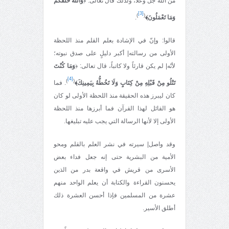
من الله جلّ وعلا، ولذلك قال تعالى: ﴿
وَاللَّهُ خَلَقَكُمْ
[3]
)
(
وَمَا تَعْمَلُونَ﴾
.
قالوا: وإنّ في الإشادة بعلم القلم منذ اللحظة
الأولى من رسالته| أكبر دليلٍ علی صدق نبوته؛
لأنّه| لم يكن قارئاً ولا كاتباً، قال تعالى: ﴿
وَمَا كُنْتَ
[4]
)
(
تَتْلُو مِنْ قَبْلِهِ مِنْ كِتَابٍ وَلَا تَخُطُّهُ بِيَمِينِكَ﴾
. فما
كان ليبرز هذه الحقيقة منذ اللحظة الأولى لو كان
هو القائل لهذا القرآن فما أبرزها منذ اللحظة
الأولى إلا لأنها الرسالة التي يجب عليه تبليغها.
وقد واصل| سيرته في نشر العلم بالقلم ومحو
الأمية من البشرية حتى إنه جعل فداء بعض
الأسرى من قريش في واقعة بدر من الذين
يحسنون القراءة والكتابة أن يعلم الواحد منهم
عشرة من المسلمين فإذا أحسن العشرة ذلك
أطلق الأسير.