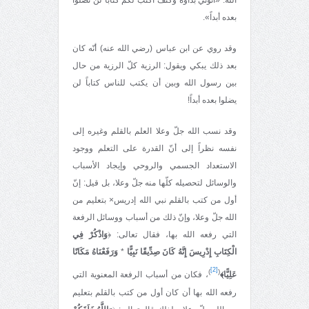
الله: «آتوني بداوة وكتف أكتب لكم كتاباً لن تضلوا
بعده أبداً».
وقد روي عن ابن عباس (رضي الله عنه) أنّه كان
بعد ذلك يبكي ويقول: الرزية كلّ الرزية من حال
بين رسول الله وبين أن يكتب للناس كتاباً لن
يضلوا بعده أبداً!
وقد نسب الله جلّ وعلا العلم بالقلم وغيره إلى
نفسه نظراً إلى أنّ القدرة على التعلم ووجود
الاستعداد الجسمي والروحي وإيجاد الأسباب
والوسائل لتحصيله كلّها منه جلّ وعلا، بل قيل: إنّ
أول من كتب بالقلم نبي الله إدريس× بتعليم من
الله جلّ وعلا، وإنّ ذلك من أسباب ووسائل الرفعة
التي رفعه الله بها، فقال تعالى: ﴿
وَاذْكُرْ فِي
الْكِتَابِ إِدْرِيسَ إِنَّهُ كَانَ صِدِّيقًا نَبِيًّا
*
وَرَفَعْنَاهُ مَكَانًا
[2]
)
(
عَلِيًّا﴾
، فكان من أسباب الرفعة المعنوية التي
رفعه الله بها أن كان أول من كتب بالقلم بتعليم