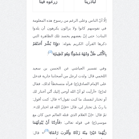
لباذرينا
زرعوه فينا
إلّا أنّ الناس وعلى الرغم من رسوخ هذه المعلومة
في نفوسهم كانوا ولا يزالون يكرهون أن يلدوا
البنات؛ حتی إنّ بعضهم يحسد تلك الظاهرة التي
ذكرها القرآن الكريم بقوله: ﴿
وَإِذَا بُشِّرَ أَحَدُهُمْ
[2]
)
(
بِالْأُنْثَى ظَلَّ وَجْهُهُ مُسْوَدًّا وَهُوَ كَظِيمٌ﴾
.
وفي تفسير العياشي عن الحسن بن سعيد
اللخمي قال: ولدت لرجل من أصحابنا جارية فدخل
على الإمام الصادق(ع) فرآه متسخطاً لذلك، فقال
له(ع): «أرأيت لو أنّ الله أوحى إليك أنّي أختار لك
أو تختار لنفسك ما كنت تقول؟» قال: كنت أقول:
يا ربّ بل تختار لي، قال: «فإنّ الله قد اختار لك».
ثمّ قال: «إنّ الغلام الذي قتله العالم حين كان مع
موسى(ع) في قوله تعالى: ﴿
فَأَرَدْنَا أَنْ يُبْدِلَهُمَا
[3]
)
(
رَبُّهُمَا خَيْرًا مِنْهُ زَكَاةً وَأَقْرَبَ رُحْمًا﴾
» قال: