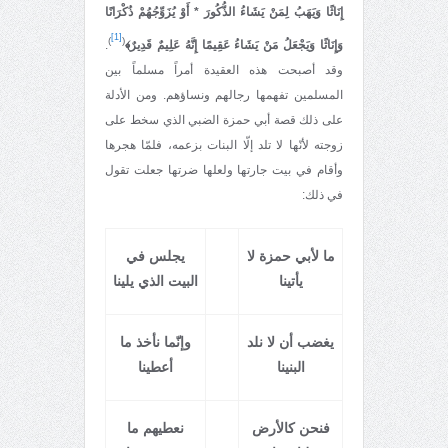
إِنَاثًا وَيَهَبُ لِمَنْ يَشَاءُ الذُّكُورَ
*
أَوْ يُزَوِّجُهُمْ ذُكْرَانًا
[1]
)
(
وَإِنَاثًا وَيَجْعَلُ مَنْ يَشَاءُ عَقِيمًا إِنَّهُ عَلِيمٌ قَدِيرٌ﴾
.
وقد أصبحت هذه العقيدة أمراً مسلماً بين
المسلمين تفهمها رجالهم ونساؤهم. ومن الأدلة
على ذلك قصة أبي حمزة الضبي الذي سخط على
زوجته لأنّها لا تلد إلّا البنات بزعمه، فلمّا هجرها
وأقام في بيت جارتها ولعلها ضرتها جعلت تقول
في ذلك:
ما لأبي حمزة لا
يجلس في
يأتينا
البيت الذي يلينا
يغضب أن لا نلد
وإنّما نأخذ ما
البنينا
أعطينا
فنحن كالأرض
نعطيهم ما