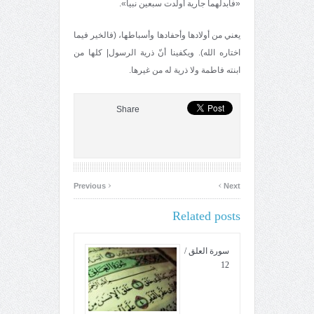
«فأبدلهما جارية أولدت سبعين نبياً».
يعني من أولادها وأحفادها وأسباطها، (فالخير فيما
اختاره الله). ويكفينا أنّ ذرية الرسول| كلها من
ابنته فاطمة ولا ذرية له من غيرها.
Share
‹
›
Previous
Next
Related posts
سورة العلق /
12