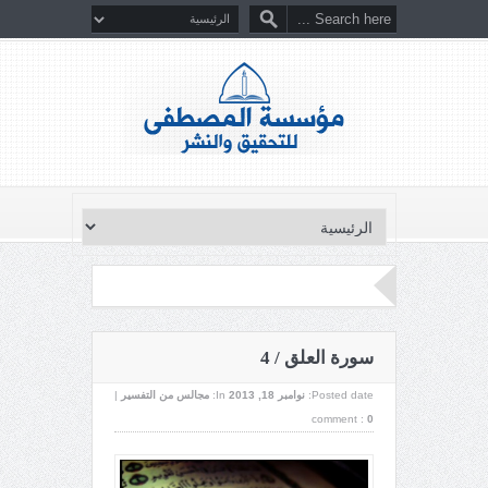
سورة العلق / 4
Posted date:
نوامبر 18, 2013
In:
مجالس من التفسير
|
comment :
0