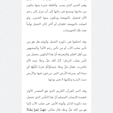
وهي المني الذي يمنى، والعلقة شيء منها يتكون
من مادتها ويسبح في مائها إلى أن تنزل إلى رحم
الأم فتتصل بالبويضة ويتكون منها الجنين، ولو
اتصلت بالبويضة علقتان أو أكثر كان الحمل توأماً
بعدد تلك الحويمنات.
وقد اختلفوا في ذكورة الحمل وأنوثته هل هو من
تأثير صلب الأب أو من تأثير رحم الأم؟ والمشهور
بين أهل العلم والمعرفة أنّ هذا التكوين يحصل من
تأثير صلب الرجل؛ لأنّ الله جلّ وعلا شبه الأم
بالحرث، فقال جلّ وعلا: ﴿نِسَاؤُكُمْ حَرْثٌ لَكُمْ
﴾
. أي
نساءكم بمنزلة الأرض التي تزرعون فيها والأرض
تنبث البذرة ولكنها لا تغير نوعها.
وقد أخبر القرآن الكريم الذي هو المصدر الأول
لعقيدة الإنسان المسلم أنّ هذا التأثير الذي تحصل
منه ذكورة الذكر وأنوثة الأنثی في صلب الأب إنّما
هو من الله جلّ وعلا، قال تعالى: ﴿
يَهَبُ لِمَنْ يَشَاءُ