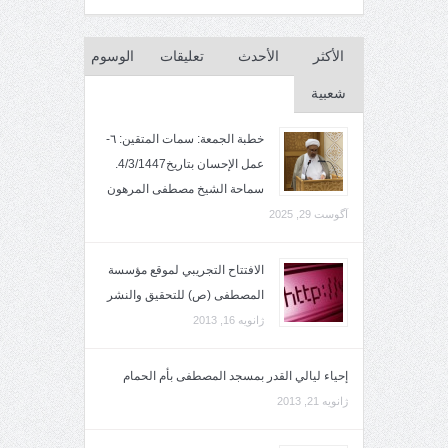
الأكثر
الأحدث
تعليقات
الوسوم
شعبية
خطبة الجمعة: سمات المتقين: ٦-
عمل الإحسان بتاريخ4/3/1447.
سماحة الشيخ مصطفى المرهون
آگوست 29, 2025
الافتتاح التجريبي لموقع مؤسسة
المصطفى (ص) للتحقيق والنشر
ژانویه 16, 2013
إحياء ليالي القدر بمسجد المصطفى بأم الحمام
ژانویه 21, 2013