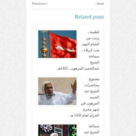
‹
›
Previous
Next
Related posts
لطمية ـ
زينب من
الشام اليوم
جت كربلاء ـ
سماحة
الشيخ
عبدالحميد المرهون ـ 1442هـ
مجموع
محاضرات
الشيخ عبد
الحميد
المرهون في
شهر محرم
الحرام لعام 1439 هـ
سماحة
الشيخ عبد