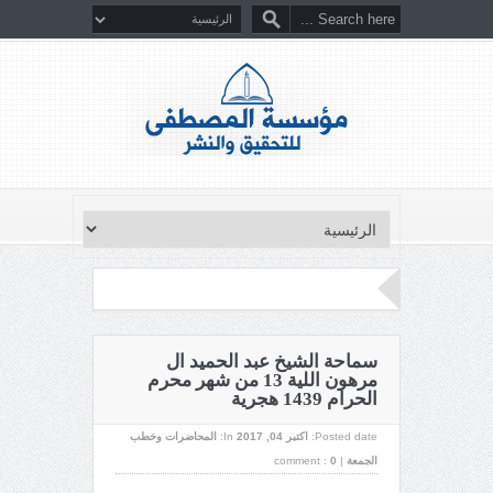
سماحة الشيخ عبد الحميد ال
مرهون اللية 13 من شهر محرم
الحرام 1439 هجرية
Posted date:
اکتبر 04, 2017
In:
المحاضرات وخطب
الجمعة
|
0
comment :