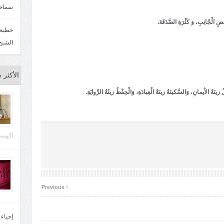
سماحة
فْضِ الْجْانِبِ، وَ كَثْرَةِ الصَّدَقَةَ.
الشيخ
الأكثر 
 زينَةُ الاْيمانِ، وَالسَّكينَةُ زينَةُ الْعِبادَةِ، وَالْحِفْظُ زينُةُ الرِّوايَةِ.
آگوست 29, 
‹
Previous
إحياء