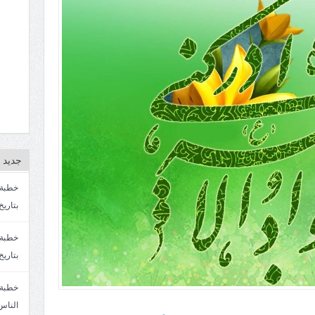
جديد ا
بتاريخ4/3/1447. سماحة الشيخ مصطفى المره
بتاريخ 27 2/1447. سماحة الشيخ مصطفى ا