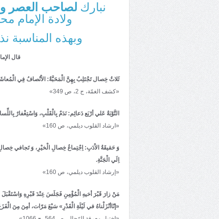
نبارك
لصاحب العصر وا
ولادة الإمام مح
وبهذه المناسبة نذ
قال الإما
ثَلاثُ خِصال تَجْتَلِبُ بِهِنَّ الْمَحَبَّةُ: الاْنْصافُ فِي الْمُعاش
«كشف الغمّة، ج 2، ص 349»
التَّوْبَةُ عَلي أرْبَع دَعائِم: نَدَمٌ بِالْقَلْبِ، وَاسْتِغْفارٌ بِاللِّس
«ارشاد القلوب ديلمي، ص 160»
وَ حَقيقَةُ الاْدَبِ: اِجْتِماعُ خِصالِ الْخيْرِ، وَ تَجافي خِصالِ الشَّر
اِلَي الْجَنَّةِ.
«إرشاد القلوب ديلمي، ص 160»
مَنْ زارَ قَبْرَ أخيهِ الْمُؤْمِنِ فَجَلَسَ عِنْدَ قَبْرِهِ وَاسْتَقْبَلَ الْ
«إنّاأنْزَلْناهُ في لَيْلَةِ الْقَدْرِ» سَبْعَ مَرّات، أمِنَ مِنَ الْفَزَعَ 
«اختيار معرفة الرّجال، ص 564، ح 1066»