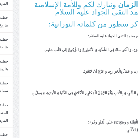
لزمان
ونبارك لكم وللأمة الإسلامية
المره
مد التقي الجواد عليه السلام
كر سطور من كلماته النورانية:
بتاريخ6/2/1447.سماحة الشيخ مصطفى المره
م محمد التقي الجواد علیه السلام:
بتاريخ29/1/1446.سماحة الشيخ مصطفى المره
َرَةِ، وَ الْمُواساةُ فِي الشِّدِّةِ، وَ الاْنْطِواعُ وَ الرُّجُوعُ إلي قَلْب سَليم.
بتاريخ24/12/1446. سماحة الشيخ مصطفى المر
انِ، وَ عَمَلٌ بِالْجَوارِحِ، وَ عَزْمٌ أنْ لايَعُودَ.
سماحة
ِ، وَ بِالاْدَبِ يَبْلُغُ الرَّجُلُ الْمَكارِمَ الاْخْلاقِ فِي الدُّنْيا وَ الاْخِرَةِ، وَ يَصِلُ بِهِ
خطبة 
المره
قِبْلَةَ وَ وَضَعَ يَدَهُ عَلَي الْقَبْرِ وَقَرَءَ:
الاْكْبَرِ.