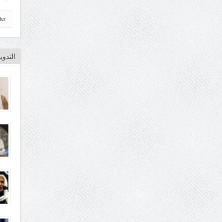
der
التدو