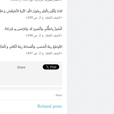
ثَلاثٌ يَبْلُغْنَ بِالْعَبْدِ رِضْوانَ اللّهِ: كَثْرَةُ الاْسْتِغْفارِ، وَ خَ
«كشف الغمّة، ج 2، ص 349»
الْعامِلُ بِالظُّلْمِ، وَالْمُعينُ لَهُ، وَالرّاضي بِهِ شُرَكاءٌ.
«كشف الغمّة، ج 2، ص 348»
التَّواضُعُ زينَةُ الْحَسَبِ، وَالْفَصاحَةُ زينَةُ الْكَلامِ، وَ الْعَدْلُ
«كشف الغمّة، ج 2، ص 347»
Share
›
Next
Related posts