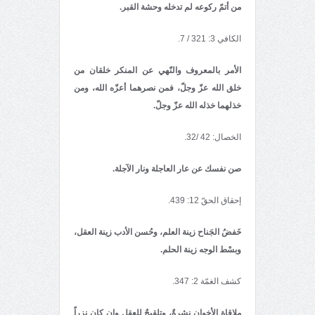
من أتمّ ركوعه لم تدخله وحشة القبر
.
الكافي 3: 321 / 7.
الأمر بالمعروف والنّهي عن المنكر خلقان من
خلق الله عزّ وجلّ، فمن نصرهما أعزّه الله، ومن
خذلهما خذله الله عزّ وجلّ
.
الخصال: 42 /32.
صن نفسك عن عار العاجلة ونار الآجلة
.
إحقاق الحقّ 12: 439.
خَفضُ الجَناح زینة العلم، وحُسن الأدب زینة العقل،
وبسْط الوجه زینة الحلم
.
کشف الغمّة 2: 347.
ملاقاة الأخوان نشرةٌ، وتلقیحٌ للعقل وإن كان نزراً