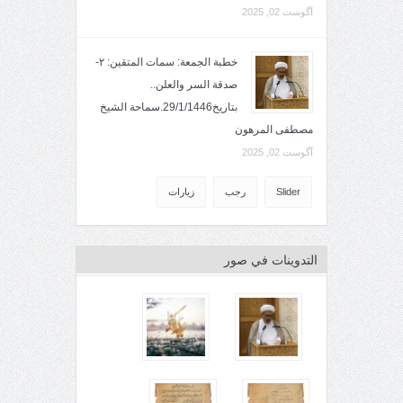
آگوست 02, 2025
خطبة الجمعة: سمات المتقين: ٢-
صدقة السر والعلن..
بتاريخ29/1/1446.سماحة الشيخ
مصطفى المرهون
آگوست 02, 2025
Slider
رجب
زيارات
التدوينات في صور