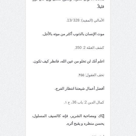
قلیلاً.
الأمالي (المفید): 328 /13.
موت الإنسان بالذنوب أكثر من موته بالأجل.
كشف الغمّة 2: 350.
اعلم أنك لن تخلو من عین الله، فانظر كیف تكون.
تحف العقول: ۴۵۵.
أفضل أعمال شیعتنا انتظار الفرج.
كمال الدین 2: باب 36، ح ۱.
إیّاك ومصاحبة الشریر، فإنه كالسیف المسلول،
یحسن منظره و یقبح أثره.