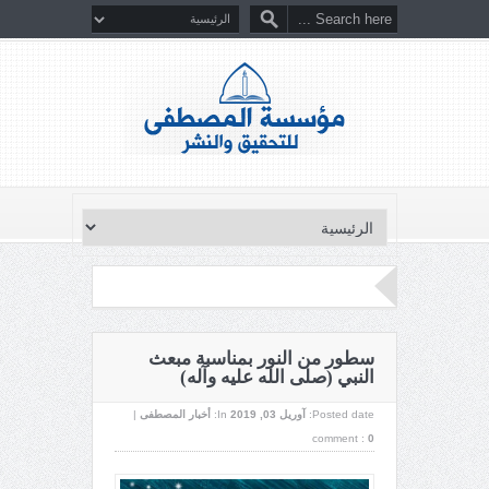
سطور من النور بمناسبة مبعث
النبي (صلى الله عليه وآله)
Posted date:
آوریل 03, 2019
In:
أخبار المصطفى
|
comment :
0