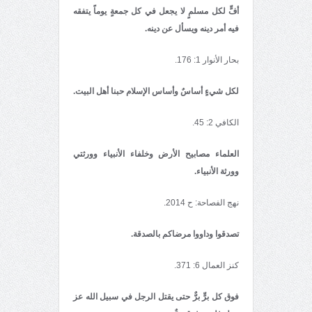
أفٍّ لكل مسلمٍ لا يجعل في كل جمعةٍ يوماً يتفقه
فيه أمر دينه ويسأل عن دينه.
بحار الأنوار 1: 176.
لكل شي‏ءٍ أساسٌ وأساس الإسلام حبنا أهل البيت.
الكافي 2: 45.
العلماء مصابیح الأرض وخلفاء الأنبیاء وورثتي
وورثة الأنبیاء.
نهج الفصاحة: ح 2014.
تصدقوا وداووا مرضاکم بالصدقة.
کنز العمال 6: 371.
فوق کل برٍّ برٌّ حتی یقتل الرجل في سبیل الله عز