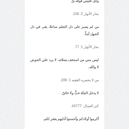
وجل فلیس فوقه برٌّ.
بحار الأنوار 2: 156.
من لم يصبر علی ذل التعلم ساعةً، بقی في ذل
الجهل أبداً.
بحار الأنوار 1: 77.
ليس مني من استخف بصلاته، لا يرد علي الحوض
لا والله.
من لا يحضره الفقيه 1: 206.
لا یدخل الجنّة خبٌّ ولا خائنٌ.
کنز العمال: 43777.
أكرموا أولادكم وأحسنوا آدابهم يغفر لكم.