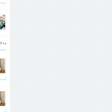
ژانویه 21, 013
بدء ا
ژانویه 22, 013
آگوست 29, 
آگوست 28, 