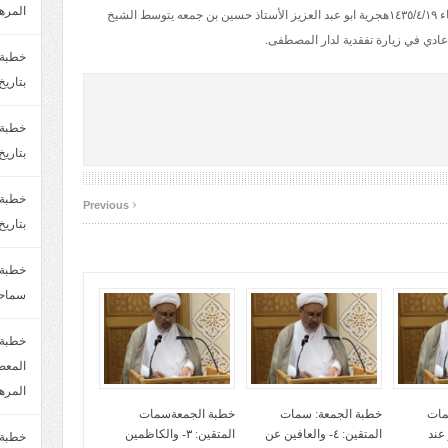
المره
صورة تذكاريه لمهندس المشاريع الخيريه يوم الأربعاء ١٤٣٥/٤/١٩هجرية ابو عبد العزيز الأستاذ حسين بن جمعه يتوسط الشيخ
ادي في زيارة تفقدية لدار المصطفى.
بتاريخ6/2/1447.سماحة الشيخ مصطفى المره
بتاريخ29/1/1446.سماحة الشيخ مصطفى المره
‹
Previous
بتاريخ24/12/1446. سماحة الشيخ مصطفى المر
سماحة
خطبة 
المره
مات
خطبة الجمعة: سمات
خطبة الجمعةسمات
لعفو عند
المتقين: ٤- والعافين عن
المتقين: ٣- والكاظمين