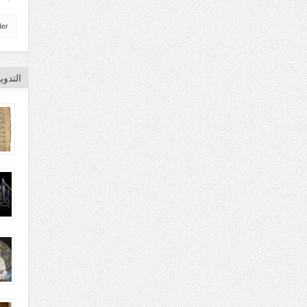
der
التدو