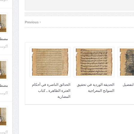
‹
Previous
مصطف
آگوست 10, 
التفضيل
الحديقة الوردية في تحقيق
الحدائق الناضرة في أحكام
مصطف
السوانح المعراجية
العترة الطاهرة ـ كتاب
آگوست 02, 
المضاربة
آگوست 02, 