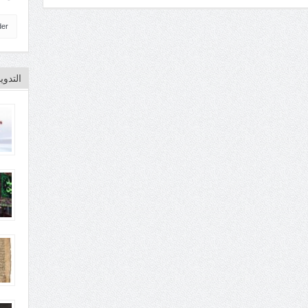
der
التدو