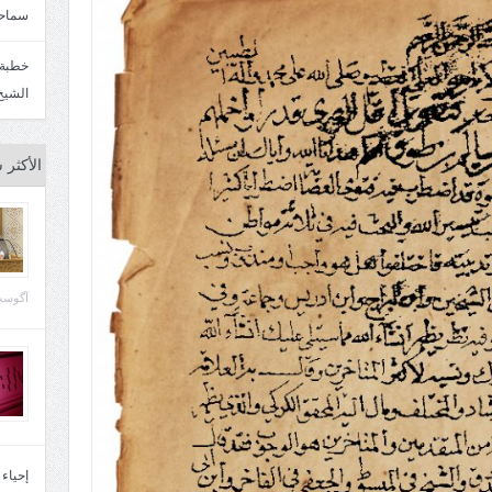
سماحة
الشيخ
الأكثر 
آگوست 29, 
إحياء