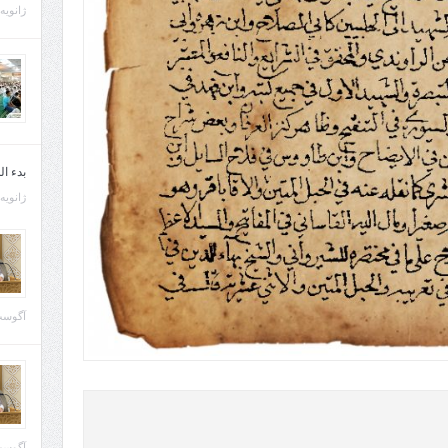
ژانویه 21, 013
بدء ا
ژانویه 22, 013
آگوست 29, 
آگوست 28, 