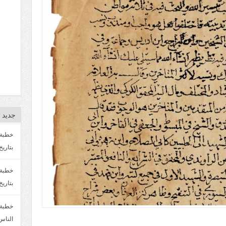
جديد ا
بتاريخ4/3/1447. سماحة الشيخ مصطفى المره
بتاريخ 27 2/1447. سماحة الشيخ مصطفى ا