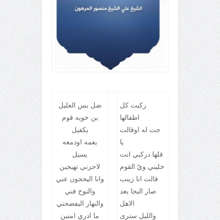
ركبت كل
ضل بس العليل
اطفالها
بن خويه قوم
جت له اوقالت
يكفيل
يا
يعمه اودمعه
قلها دركبي انت
يسيل
خليني ويّ القوم
لاحزني تهيجين
قالت انا زينب
وانا اليحجون عني
صار البجا بعد
والنوح فني
الاهل
والنهار اليفضحني
والليل سترى
ما ادري امنين