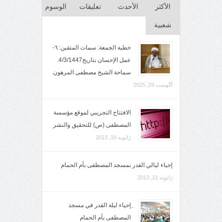
الأكثر
الأحدث
تعليقات
الوسوم
شعبية
خطبة الجمعة: سمات المتقين: ٦-
عمل الإحسان بتاريخ4/3/1447.
سماحة الشيخ مصطفى المرهون
آگوست 29, 2025
الافتتاح التجريبي لموقع مؤسسة
المصطفى (ص) للتحقيق والنشر
ژانویه 16, 2013
إحياء ليالي القدر بمسجد المصطفى بأم الحمام
ژانویه 21, 2013
ِإحياء ليلة القدر في مسجد
المصطفى بأم الحمام