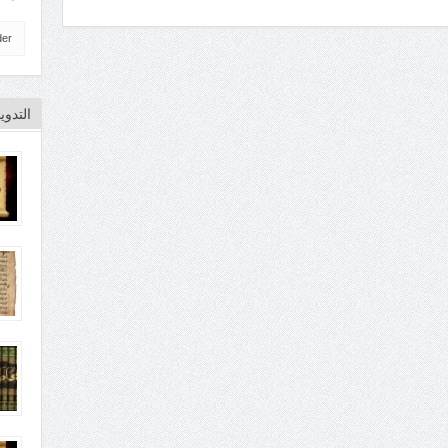
der
التدو