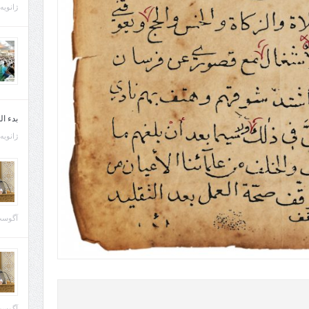
ژانویه 21, 013
بدء ا
ژانویه 22, 013
آگوست 29, 
آگوست 28, 