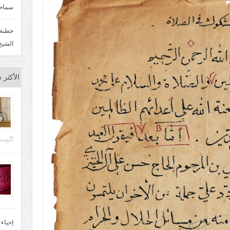
سماحة
الشيخ
الأكثر 
آگوست 29, 
إحياء