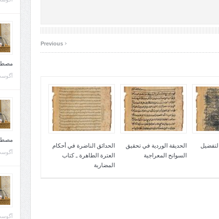
‹
Previous
مصطف
آگوست 10, 
مصطف
التفضيل
الحديقة الوردية في تحقيق
الحدائق الناضرة في أحكام
آگوست 02, 
السوانح المعراجية
العترة الطاهرة ـ كتاب
المضاربة
آگوست 02, 