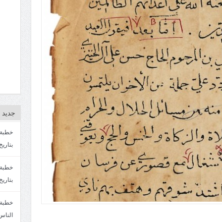
جديد ا
بتاريخ4/3/1447. سماحة الشيخ مصطفى المره
بتاريخ 27 2/1447. سماحة الشيخ مصطفى ا