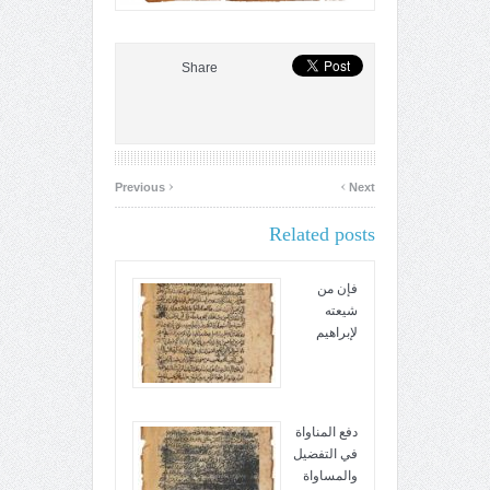
Share
‹
›
Previous
Next
Related posts
فإن من
شيعته
لإبراهيم
دفع المناواة
في التفضيل
والمساواة