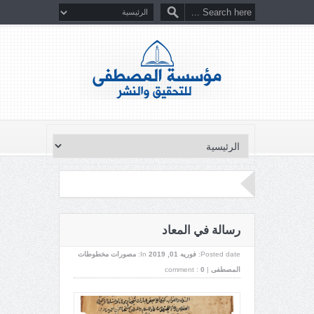
رسالة في المعاد
Posted date:
فوریه 01, 2019
In:
مصورات مخطوطات
المصطفى
|
0
comment :