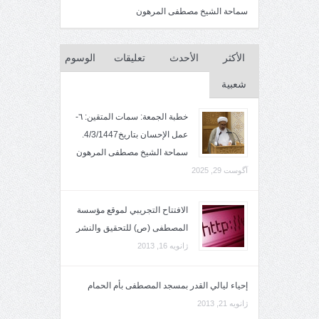
سماحة الشيخ مصطفى المرهون
الأكثر
الأحدث
تعليقات
الوسوم
شعبية
خطبة الجمعة: سمات المتقين: ٦-
عمل الإحسان بتاريخ4/3/1447.
سماحة الشيخ مصطفى المرهون
آگوست 29, 2025
الافتتاح التجريبي لموقع مؤسسة
المصطفى (ص) للتحقيق والنشر
ژانویه 16, 2013
إحياء ليالي القدر بمسجد المصطفى بأم الحمام
ژانویه 21, 2013