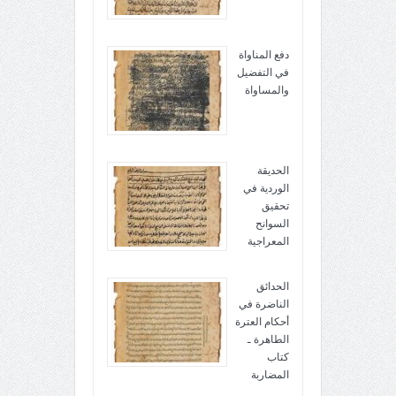
دفع المناواة
في التفضيل
والمساواة
الحديقة
الوردية في
تحقيق
السوانح
المعراجية
الحدائق
الناضرة في
أحكام العترة
الطاهرة ـ
كتاب
المضاربة