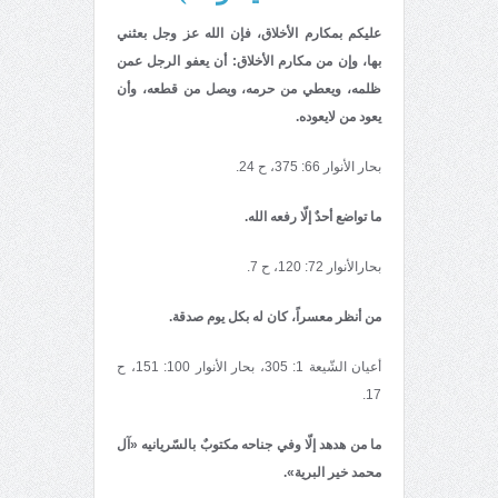
علیكم بمكارم الأخلاق، فإن الله عز وجل بعثني
بها، وإن من مكارم الأخلاق: أن یعفو الرجل عمن
ظلمه، ویعطي من حرمه، ویصل من قطعه، وأن
یعود من لایعوده.
بحار الأنوار 66: 375، ح 24.
ما تواضع أحدٌ إلّا رفعه الله.
بحارالأنوار 72: 120، ح 7.
من أنظر معسراً، كان له بكل یوم صدقة.
أعیان الشّیعة 1: 305، بحار الأنوار 100: 151، ح
17.
ما من هدهد إلّا وفي جناحه مكتوبٌ بالسّریانیه «آل
محمد خیر البریة».