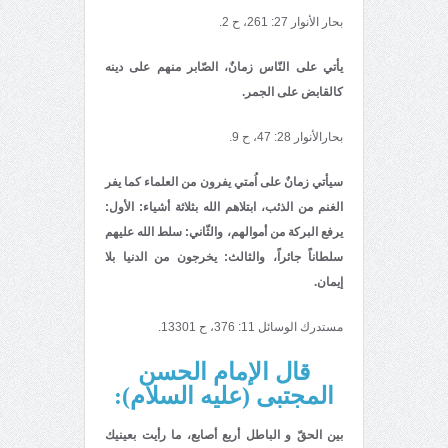
بحار الأنوار 27: 261، ح 2.
یأتي على النّاس زمانٌ، الصّابر منهم على دینه
كالقابض على الجمر.
بحارالأنوار 28: 47، ح 9.
سیأتي زمانٌ على اُمتي یفرون من العلماء كما یفر
الغنم من الذئب، ابتلاهم الله بثلاثة أشیاء: الأول:
یرفع البركة من أموالهم، والثّاني: سلط الله علیهم
سلطاناً جائراً، والثالث: یخرجون من الدنیا بلا
إیمان.
مستدرك الوسائل 11: 376، ح 13301.
قال الإمام الحسن
المجتبى (عليه السلام):
بین الحقّ و الباطل أربع أصابع، ما رأیت بعینیك