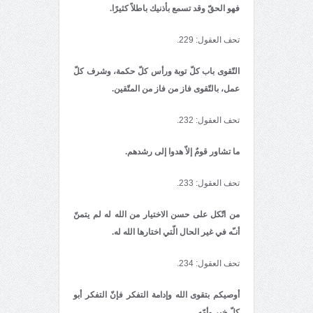
فهو الحقّ وقد تسمع بأذنیك باطلاً كثیرًا.
تحف العقول: 229.
التّقوى باب كلّ توبة ورأس كلّ حكمة، وشرف كلّ
عمل، بالتّقوى فاز من فاز من المتّقین.
تحف العقول: 232.
ما تشاور قومٌ إلاّ هدوا إلى رشدهم.
تحف العقول: 233.
من اتّكل على حسن الاختیار من الله له لم یتمنّ
أنـّه في غیر الحال الّتي اختارها الله له.
تحف العقول: 234.
أوصیكم بتقوى الله وإدامة التفكر فإنّ التفكر أبو
كلّ خیر وأمّه
.