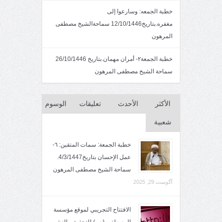
خطبة الجمعه: وسارعوا إلى
مغفره.بتاريخ12/10/1446 سماحةالشيخ مصطفى
المرهون
خطبة الجمعة٢- أمران مهمان.بتاريخ 26/10/1446
سماحة الشيخ مصطفى المرهون
الأكثر
الأحدث
تعليقات
الوسوم
شعبية
خطبة الجمعة: سمات المتقين: ٦-
عمل الإحسان بتاريخ4/3/1447.
سماحة الشيخ مصطفى المرهون
آگوست 29, 2025
الافتتاح التجريبي لموقع مؤسسة
المصطفى (ص) للتحقيق والنشر