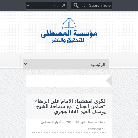
ذكرى استشهاد الامام علي الرضا×
“ضامن الجنان” مع سماحة الشيخ
يوسف العيد 1441 هجري
Posted date:
اکتبر 16, 2019
In:
أخبار المصطفى
|
comment :
0