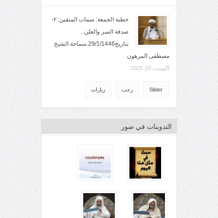
خطبة الجمعة: سمات المتقين: ٢-
صدقة السر والعلن..
بتاريخ29/1/1446.سماحة الشيخ
مصطفى المرهون
آگوست 02, 2025
Slider
رجب
زيارات
التدوينات في صور