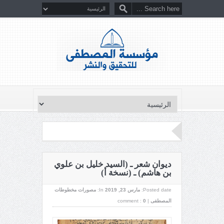
ديوان شعر ـ (السيد خليل بن علوي
بن هاشم) ـ (نسخة أ)
Posted date:
مارس 23, 2019
In:
مصورات مخطوطات
المصطفى
|
0
comment :