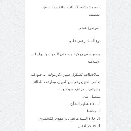
المصدر: مكتبة الاُستاذ عبد الكريم الشيخ،
القطيف
الموضوع: شعر
نوع الخط: رقعي عادي
مصورته في مركز المصطفى للبحوث والدراسات
الإسلامية
الملاحظات: كشكول علمي ذكر مؤلفه أنه جمع فيه
نفائس الفنون وعرائس العيون، وطوائف اللطائف
وشرائف الطرائف. وهو غير تام.
يشتمل على:
1ـ دعاء عظيم الشأن
2ـ مواعظ
3ـ إجازة السيد مرتضى بن مهدي الكشميري
4ـ حديث الغدير