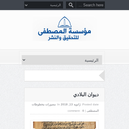
ديوان البلادي
Posted date:
ژانویه 13, 2018
In:
مصورات مخطوطات
المصطفى
|
0
comment :