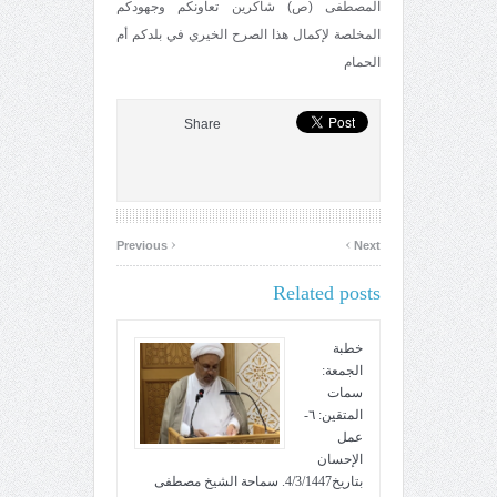
المصطفى (ص) شاكرين تعاونكم وجهودكم
المخلصة لإكمال هذا الصرح الخيري في بلدكم أم
الحمام
Share
‹
›
Previous
Next
Related posts
خطبة
الجمعة:
سمات
المتقين: ٦-
عمل
الإحسان
بتاريخ4/3/1447. سماحة الشيخ مصطفى