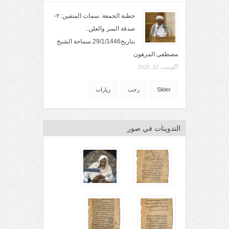
خطبة الجمعة: سمات المتقين: ٢-
صدقة السر والعلن..
بتاريخ29/1/1446.سماحة الشيخ
مصطفى المرهون
آگوست 02, 2025
Slider
رجب
زيارات
التدوينات في صور