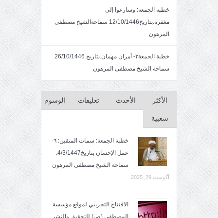
خطبة الجمعه: وسارعوا إلى
مغفره.بتاريخ12/10/1446 سماحةالشيخ مصطفى
المرهون
خطبة الجمعة٢- أمران مهمان.بتاريخ 26/10/1446
سماحة الشيخ مصطفى المرهون
الأكثر
الأحدث
تعليقات
الوسوم
شعبية
خطبة الجمعة: سمات المتقين: ٦-
عمل الإحسان بتاريخ4/3/1447.
سماحة الشيخ مصطفى المرهون
آگوست 29, 2025
الافتتاح التجريبي لموقع مؤسسة
المصطفى (ص) للتحقيق والنشر