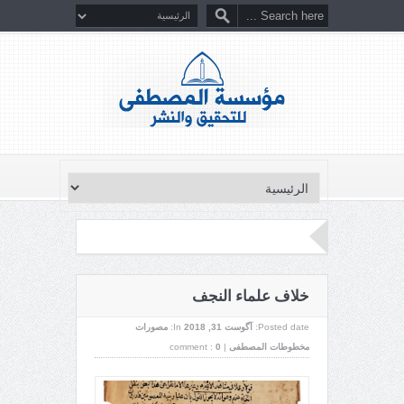
خلاف علماء النجف
Posted date:
آگوست 31, 2018
In:
مصورات
مخطوطات المصطفى
|
0
comment :