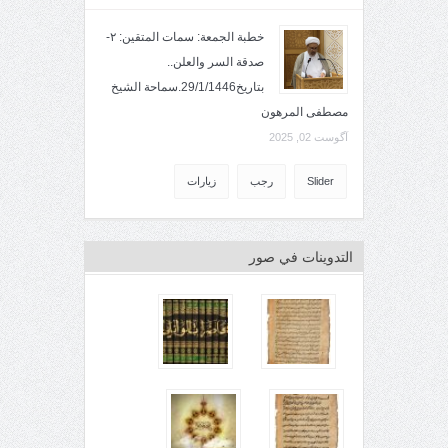
خطبة الجمعة: سمات المتقين: ٢-
صدقة السر والعلن..
بتاريخ29/1/1446.سماحة الشيخ
مصطفى المرهون
آگوست 02, 2025
Slider
رجب
زيارات
التدوينات في صور