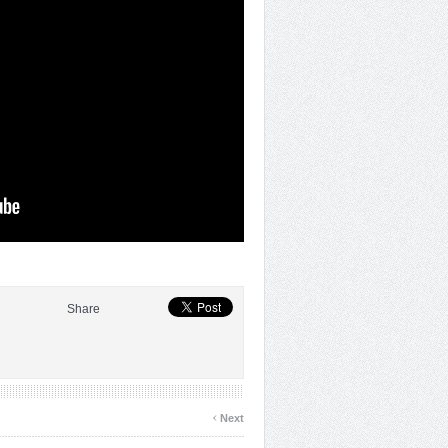
Share
›
Next