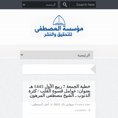
خطبة الجمعة 7 ربيع الأول 1445 هـ
بعنوان: عوامل قسوة القلب / كثرة
الذنوب ـ الشيخ مصطفى المرهون
Posted date:
سپتامبر 25, 2023
In:
أخبار المصطفى
|
comment :
0