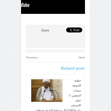
Share
‹
›
Previous
Next
Related posts
خطبة
الجمعة:
سمات
المتقين: ٦-
عمل
الإحسان
بتاريخ4/3/1447. سماحة الشيخ مصطفى