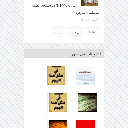
بتاريخ29/1/1446.سماحة الشيخ
مصطفى المرهون
آگوست 02, 2025
Slider
رجب
زيارات
التدوينات في صور