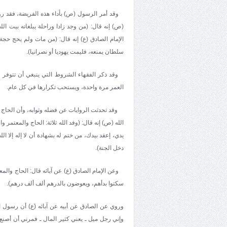
وقد أمر الرسول (ص) بأداء هذه الفريضة، فقد روي 
(ص) إنه قال: (من وجد زادا وراحلة يبلغانه بيت ال
الإمام الصادق (ع) إنه قال: (من مات ولم يحج حجة
سلطان يمنعه، فليمت يهوديا أو نصرانيا).
وقد ذكر الفقهاء الشروط التي ينبغي أن تتوفر ف
العمر مرة واحدة، ويستحب تكرارها في كل عام.
وقد تحدثت الروايات عن فضله وثوابه، وأن الحاج ض
الله (ص) إنه قال: (وفد الله ثلاثة: الحاج والمعتمر 
يدي، إعقد بيدك، من ختم له بشهادة أن لا إله إلا ا
دخل الجنة).
وعن الإمام الصادق (ع) عن آبائه قال: الحاج والمع
سكتوا بدأهم، ويعوضون بالدرهم ألف ألف درهم).
وروي عن الصادق عن أبيه عن آبائه (ع) أن رسول ال
وإني رجل ميل ـ يعني كثير المال ـ فمرني أن أصنع 