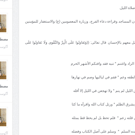
صلاة الليل.
تيان المساجد وقراءة دعاء الفرج، وزيارة المعصومين (ع) والاستغفار للمؤمنين
مصطف
إحسان قال تعالى: ((وَتَعَاوَنُوا عَلَى الْبِرِّ وَالتَّقْوَى وَلَا تَعَاوَنُوا عَلَى
آگوست 10, 
لزاد واغتنم * تنبه فقد وافتكم الأشهر الحرم
فه وعم * فقم في لياليها وصم في نهارها
مصطف
ليل لم ينم * ولا تهجعن في الليل إلا أقله
آگوست 02, 
رق الظلم * ورتل كتاب الله واقرأه ما كثا
 قلته زعم * فلم تحظ بل لم يحظ قط بمثله
بده السلم * وسلم على أصل الكتاب وفضله
آگوست 02, 