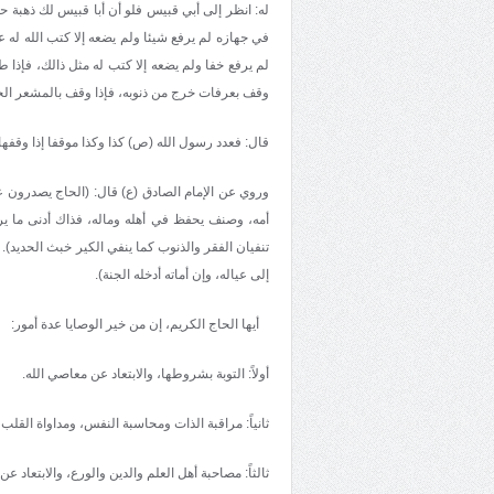
له: انظر إلى أبي قبيس فلو أن أبا قبيس لك ذهبة حمر
في جهازه لم يرفع شيئا ولم يضعه إلا كتب الله 
لم يرفع خفا ولم يضعه إلا كتب له مثل ذالك، فإذا 
وقف بعرفات خرج من ذنوبه، فإذا وقف بالمشعر الحر
قال: فعدد رسول الله (ص) كذا وكذا موقفا إذا وقفها ا
وروي عن الإمام الصادق (ع) قال: (الحاج يصدرون ع
أمه، وصنف يحفظ في أهله وماله، فذاك أدنى ما يرج
تنفيان الفقر والذنوب كما ينفي الكير خبث الحديد). 
إلى عياله، وإن أماته أدخله الجنة).
أيها الحاج الكريم، إن من خير الوصايا عدة أمور:
أولاً: التوبة بشروطها، والابتعاد عن معاصي الله.
ثانياً: مراقبة الذات ومحاسبة النفس، ومداواة القلب
ثالثاً: مصاحبة أهل العلم والدين والورع، والابتعاد ع