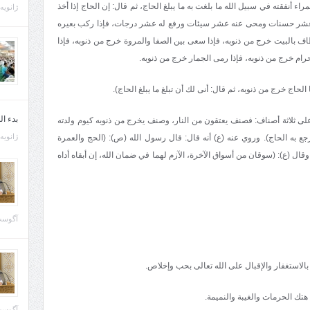
اء أنفقته في سبيل الله ما بلغت به ما يبلغ الحاج، ثم قال: إن الحاج إذا أخذ
ژانویه 21, 013
له عشر حسنات ومحى عنه عشر سيئات ورفع له عشر درجات، فإذا ركب بعيره
طاف بالبيت خرج من ذنوبه، فإذا سعى بين الصفا والمروة خرج من ذنوبه، فإذا
ام خرج من ذنوبه، فإذا رمى الجمار خرج من ذنوبه.
لحاج خرج من ذنوبه، ثم قال: أنى لك أن تبلغ ما يبلغ الحاج).
بدء ا
لى ثلاثة أصناف: فصنف يعتقون من النار، وصنف يخرج من ذنوبه كيوم ولدته
ژانویه 22, 013
ع به الحاج). وروي عنه (ع) أنه قال: قال رسول الله (ص): (الحج والعمرة
وقال (ع): (سوقان من أسواق الآخرة، الآزم لهما في ضمان الله، إن أبقاه أداه
آگوست 29, 
 بالاستغفار والإقبال على الله تعالى بحب وإخلاص.
ن هتك الحرمات والغيبة والنميمة.
آگوست 28, 