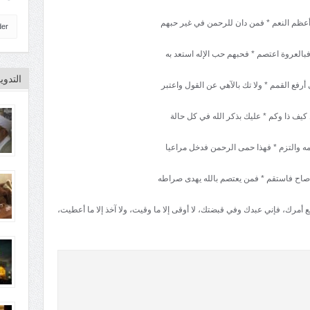
عظم النعم * فمن دان للرحمن في غير حبهم
der
فبالعروة اعتصم * فحبهم حب الإله استعد به
التدو
أرفع القمم * ولا تك بالآهي عن القول واعتبر
ل كيف ذا وكم * عليك بذكر الله في كل حالة
ه والتزم * فهذا حمى الرحمن فدخل مراعيا
 صاح فاستقم * فمن يعتصم بالله يهدى صراطه
مرك، فإني عبدك وفي قبضتك، لا أوقى إلا ما وقيت، ولا آخذ إلا ما أعطيت،