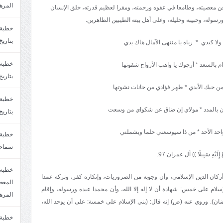
المره
ن معصيته، وطامعا في عفوه ورحمته، ومقرا لعظيم قدرته، خلق الإنسان
سوله، وحبيبه وخليله، وعلى أهل بيته الطيبين الطاهرين.
بتاريخ6/2/1447.سماحة الشيخ مصطفى المره
 ولا كبدي * رباه يا منتهى الآمال هاك يدي
يام بالسعد * أرجوك يا واهب الأرواح شقوتها
بتاريخ29/1/1446.سماحة الشيخ مصطفى المره
 حبك الأبدي * طهر فؤادي من حانات نشوتها
 بالمدد * مولاي إن ضاق عن شكواي من وسعت
بتاريخ24/12/1446. سماحة الشيخ مصطفى المر
احد الأحد * من ذا سيوسعني حلما ويشملني
سماحة
إِلَيْهِ سَبِيلًا )) آل عمران:97.
خطبة 
ركان الدين الإسلامي، وأن وجوبه من الضروريات، وإنكاره كفر، وتركه عمدا
لام على خمس: شهادة أن لا إله إلا الله، وأن محمدا عبده ورسوله، وإقام
المره
ضان). وروي عنه (ص) إنه قال: (بني الإسلام على خمسة: على أن يوحد الله،