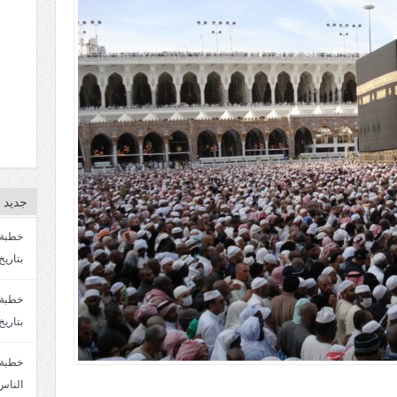
جديد ا
بتاريخ4/3/1447. سماحة الشيخ مصطفى المره
بتاريخ 27 2/1447. سماحة الشيخ مصطفى ا