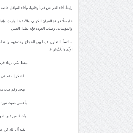
رابعاً: أداء الفرائض في أوقاتها، وأداء النوافل خاصة 
خامساً: قراءة القرآن الكريم، والأدعية الواردة، وإ
والمؤمنات، وطلب العودة فإنه يطيل العمر.
سادساً: التعاون فيما بين الحجاج وخدمتهم والتعامل معهم بال
الْإِثْمِ وَالْعُدْوَانِ)).
تيقظ لكي تزداد في ا
لشكر إله تم في لط
تهجد وكم صب من ال
بأحسن صوت نوره يش
وأخطأ من غير الذي
بقية آل الله كن ع