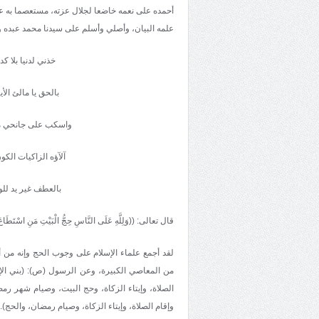
أحمده على نعمه خاضعا لجلال عزته، مستعصما به ع
علمه البيان، وأصلي وأسلم على سيدنا محمد عبده ور
خذني لدنيا بلا كد
بالحق يا مالئ الأ
واسكب على جانحي من
آلآؤه الزاكيات الكون
بالعطف غير يد للو
قال تعالى: ((وَلِلَّهِ عَلَى النَّاسِ حِجُّ الْبَيْتِ مَنِ اسْتَطَاعَ 
لقد أجمع علماء الإسلام على وجوب الحج وإنه من أ
من المعاصي الكبيرة، وعن الرسول (ص): (بني الإس
الصلاة، وإيتاء الزكاة، وحج البيت، وصيام شهر رم
وإقام الصلاة، وإيتاء الزكاة، وصيام رمضان، والحج).