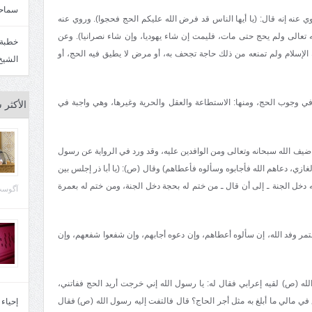
سماحة
عنه إنه قال: (يا أيها الناس قد فرض الله عليكم الحج فحجوا). وروي عنه
له تعالى ولم يحج حتى مات، فليمت إن شاء يهوديا، وإن شاء نصرانيا). وعن
 الإسلام ولم تمنعه من ذلك حاجة تجحف به، أو مرض لا يطيق فيه الحج، أو
الشيخ
ي وجوب الحج، ومنها: الاستطاعة والعقل والحرية وغيرها، وهي واجبة في
الأكثر 
يف الله سبحانه وتعالى ومن الوافدين عليه، وقد ورد في الرواية عن رسول
والغازي، دعاهم الله فأجابوه وسألوه فأعطاهم) وقال (ص): (يا أبا ذر إجلس بين
لله دخل الجنة ـ إلى أن قال ـ من ختم له بحجة دخل الجنة، ومن ختم له بعمرة
آگوست 29, 
تمر وفد الله، إن سألوه أعطاهم، وإن دعوه أجابهم، وإن شفعوا شفعهم، وإن
له (ص) لقيه إعرابي فقال له: يا رسول الله إني خرجت أريد الحج ففاتني،
في مالي ما أبلغ به مثل أجر الحاج؟ قال فالتفت إليه رسول الله (ص) فقال
إحياء