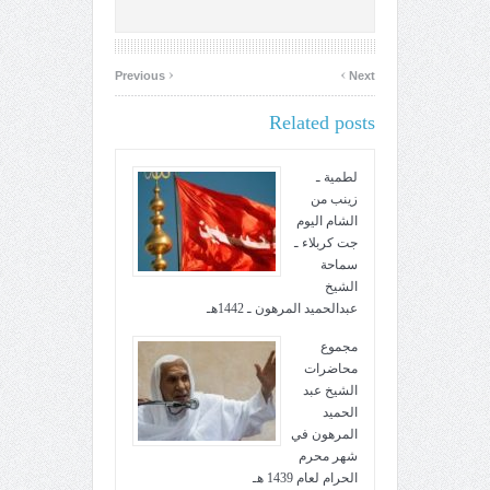
‹
›
Previous
Next
Related posts
لطمية ـ
زينب من
الشام اليوم
جت كربلاء ـ
سماحة
الشيخ
عبدالحميد المرهون ـ 1442هـ
مجموع
محاضرات
الشيخ عبد
الحميد
المرهون في
شهر محرم
الحرام لعام 1439 هـ