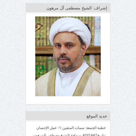
إشراف: الشيخ مصطفى آل مرهون
جديد الموقع
خطبة الجمعة: سمات المتقين: ٦- عمل الإحسان
بتاريخ4/3/1447. سماحة الشيخ مصطفى المرهون