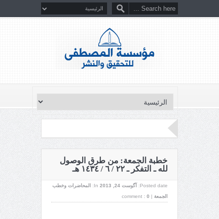
خطبة الجمعة: من طرق الوصول
لله ـ التفكر ـ ٢٢ / ٦ / ١٤٣٤ هـ
Posted date:
آگوست 24, 2013
In:
المحاضرات وخطب
الجمعة
|
0
comment :