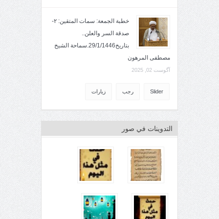
خطبة الجمعة: سمات المتقين: ٢-
صدقة السر والعلن..
بتاريخ29/1/1446.سماحة الشيخ
مصطفى المرهون
آگوست 02, 2025
Slider
رجب
زيارات
التدوينات في صور