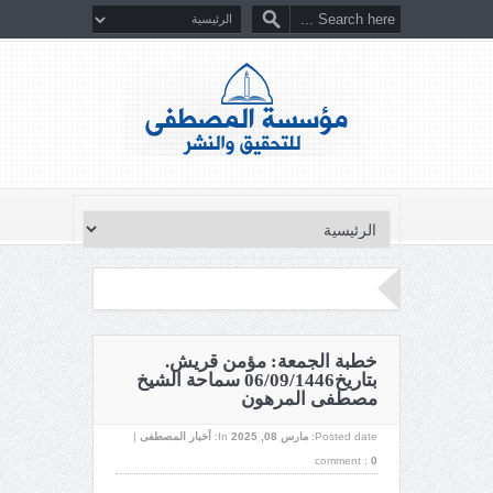
خطبة الجمعة: مؤمن قريش.
بتاريخ06/09/1446 سماحة الشيخ
مصطفى المرهون
Posted date:
مارس 08, 2025
In:
أخبار المصطفى
|
comment :
0