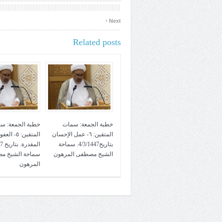
›
Next
Related posts
خطبة الجمعة: سمات
خطبة الجمعة: س
المتقين: ٦- عمل الإحسان
المتقين: ٥- ا
بتاريخ4/3/1447. سماحة
الشيخ مصطفى المرهون
سماحة الشيخ م
المرهون