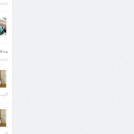
ژانویه 21, 013
بدء ا
ژانویه 22, 013
آگوست 29, 
آگوست 28, 