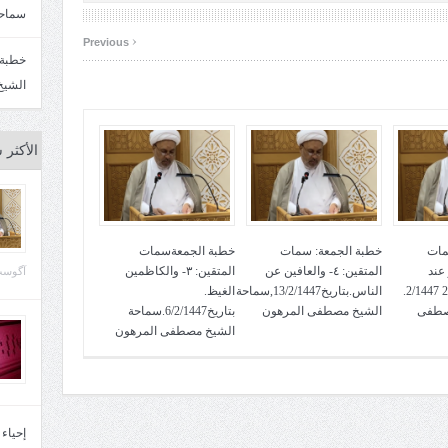
سماحة
‹
Previous
الشيخ
الأكثر 
مات
خطبة الجمعة: سمات
خطبة الجمعةسمات
لعفو عند
المتقين: ٤- والعافين عن
المتقين: ٣- والكاظمين
آگوست 29, 
المقدرة. بتاريخ 27 2/1447.
الناس.بتاريخ13/2/1447,سماحة
الغيظ.
صطفى
الشيخ مصطفى المرهون
بتاريخ6/2/1447.سماحة
الشيخ مصطفى المرهون
إحياء