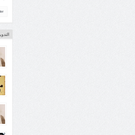
der
التدو