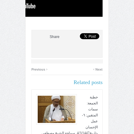
Share
‹
›
Previous
Next
Related posts
خطبة
الجمعة:
سمات
المتقين: ٦-
عمل
الإحسان
بتاريخ4/3/1447. سماحة الشيخ مصطفى