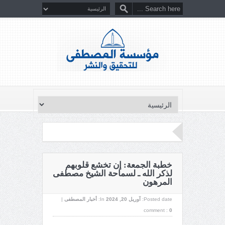
خطبة الجمعة: إن تخشع قلوبهم
لذكر الله ـ لسماحة الشيخ مصطفى
المرهون
Posted date:
آوریل 20, 2024
In:
أخبار المصطفى
|
comment :
0