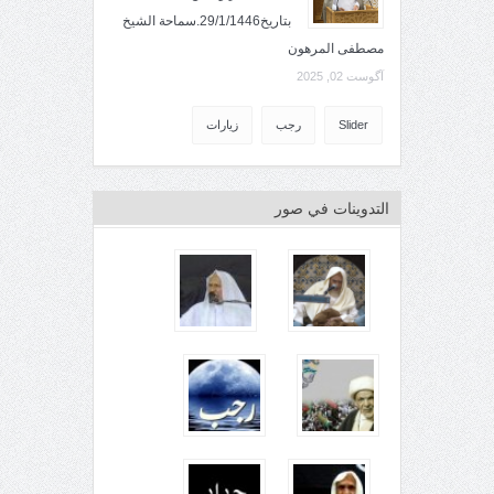
بتاريخ29/1/1446.سماحة الشيخ
مصطفى المرهون
آگوست 02, 2025
Slider
رجب
زيارات
التدوينات في صور