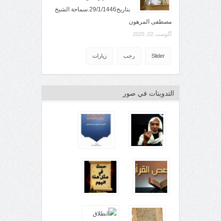
بتاريخ29/1/1446.سماحة الشيخ
مصطفى المرهون
آگوست 02, 2025
Slider
رجب
زيارات
التدوينات في صور