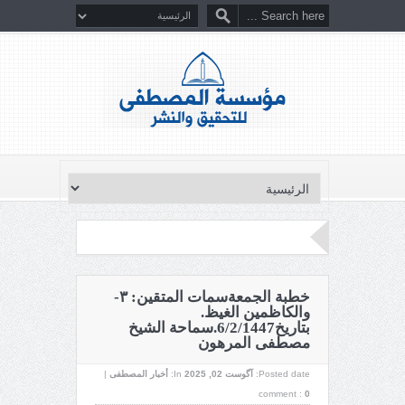
خطبة الجمعةسمات المتقين: ٣-
والكاظمين الغيظ.
بتاريخ6/2/1447.سماحة الشيخ
مصطفى المرهون
Posted date:
آگوست 02, 2025
In:
أخبار المصطفى
|
comment :
0