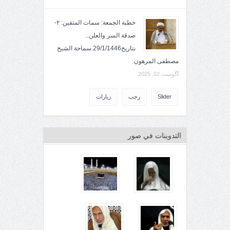
خطبة الجمعة: سمات المتقين: ٢-
صدقة السر والعلن..
بتاريخ29/1/1446.سماحة الشيخ
مصطفى المرهون
آگوست 02, 2025
Slider
رجب
زيارات
التدوينات في صور