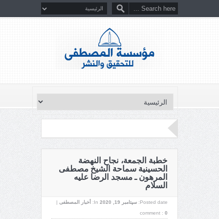
خطبة الجمعة، نجاح النهضة
الحسينية سماحة الشيخ مصطفى
المرهون ـ مسجد الرضا عليه
السلام
Posted date:
سپتامبر 19, 2020
In:
أخبار المصطفى
|
comment :
0